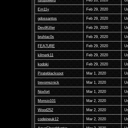
furupoweru
Feb 28, 2020
U
Em11y
Feb 29, 2020
U
gdossantos
Feb 29, 2020
U
DevilKiIIer
Feb 29, 2020
U
bruhtac0s
Feb 29, 2020
U
FEA7URE
Feb 29, 2020
U
kilmerk11
Feb 29, 2020
U
kodoki
Feb 29, 2020
U
Pirateblackspot
Mar 1, 2020
U
trevorreznick
Mar 1, 2020
U
Noxfort
Mar 1, 2020
U
Monsio101
Mar 2, 2020
U
Wood252
Mar 2, 2020
U
codeineuk12
Mar 2, 2020
U