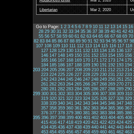
AquaGhostHunter
Mar 2, 2020
U
Libertarian
Mar 2, 2020
U
Go to Page:
1
2
3
4
5
6
7
8
9
10
11
12
13
14
15
16
28
29
30
31
32
33
34
35
36
37
38
39
40
41
42
43
55
56
57
58
59
60
61
62
63
64
65
66
67
68
69
70
82
83
84
85
86
87
88
89
90
91
92
93
94
95
96
97
9
107
108
109
110
111
112
113
114
115
116
117
118
127
128
129
130
131
132
133
134
135
136
137
146
147
148
149
150
151
152
153
154
155
156
165
166
167
168
169
170
171
172
173
174
175
184
185
186
187
188
189
190
191
192
193
194
203
204
205
206
207
208
209
210
211
212
213
214
223
224
225
226
227
228
229
230
231
232
233
242
243
244
245
246
247
248
249
250
251
252
261
262
263
264
265
266
267
268
269
270
271
280
281
282
283
284
285
286
287
288
289
290
299
300
301
302
303
304
305
306
307
308
309
310
319
320
321
322
323
324
325
326
327
328
329
338
339
340
341
342
343
344
345
346
347
348
357
358
359
360
361
362
363
364
365
366
367
376
377
378
379
380
381
382
383
384
385
386
395
396
397
398
399
400
401
402
403
404
405
406
415
416
417
418
419
420
421
422
423
424
425
434
435
436
437
438
439
440
441
442
443
444
453
454
455
456
457
458
459
460
461
462
463