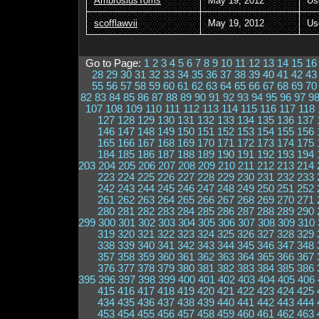
AmbrosiusTorris
May 19, 2012
Us
scofflawvii
May 19, 2012
Us
Go to Page:
1
2
3
4
5
6
7
8
9
10
11
12
13
14
15
16
28
29
30
31
32
33
34
35
36
37
38
39
40
41
42
43
55
56
57
58
59
60
61
62
63
64
65
66
67
68
69
70
82
83
84
85
86
87
88
89
90
91
92
93
94
95
96
97
9
107
108
109
110
111
112
113
114
115
116
117
118
127
128
129
130
131
132
133
134
135
136
137
146
147
148
149
150
151
152
153
154
155
156
165
166
167
168
169
170
171
172
173
174
175
184
185
186
187
188
189
190
191
192
193
194
203
204
205
206
207
208
209
210
211
212
213
214
223
224
225
226
227
228
229
230
231
232
233
242
243
244
245
246
247
248
249
250
251
252
261
262
263
264
265
266
267
268
269
270
271
280
281
282
283
284
285
286
287
288
289
290
299
300
301
302
303
304
305
306
307
308
309
310
319
320
321
322
323
324
325
326
327
328
329
338
339
340
341
342
343
344
345
346
347
348
357
358
359
360
361
362
363
364
365
366
367
376
377
378
379
380
381
382
383
384
385
386
395
396
397
398
399
400
401
402
403
404
405
406
415
416
417
418
419
420
421
422
423
424
425
434
435
436
437
438
439
440
441
442
443
444
453
454
455
456
457
458
459
460
461
462
463