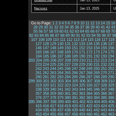
0xdeadc0de
Jan 13, 2025
U
Nacsosz
Jan 13, 2025
U
Go to Page:
1
2
3
4
5
6
7
8
9
10
11
12
13
14
15
16
28
29
30
31
32
33
34
35
36
37
38
39
40
41
42
43
55
56
57
58
59
60
61
62
63
64
65
66
67
68
69
70
82
83
84
85
86
87
88
89
90
91
92
93
94
95
96
97
9
107
108
109
110
111
112
113
114
115
116
117
118
127
128
129
130
131
132
133
134
135
136
137
146
147
148
149
150
151
152
153
154
155
156
165
166
167
168
169
170
171
172
173
174
175
184
185
186
187
188
189
190
191
192
193
194
203
204
205
206
207
208
209
210
211
212
213
214
223
224
225
226
227
228
229
230
231
232
233
242
243
244
245
246
247
248
249
250
251
252
261
262
263
264
265
266
267
268
269
270
271
280
281
282
283
284
285
286
287
288
289
290
299
300
301
302
303
304
305
306
307
308
309
310
319
320
321
322
323
324
325
326
327
328
329
338
339
340
341
342
343
344
345
346
347
348
357
358
359
360
361
362
363
364
365
366
367
376
377
378
379
380
381
382
383
384
385
386
395
396
397
398
399
400
401
402
403
404
405
406
415
416
417
418
419
420
421
422
423
424
425
434
435
436
437
438
439
440
441
442
443
444
453
454
455
456
457
458
459
460
461
462
463