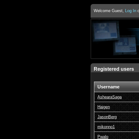
Welcome Guest,
Log In
Registered users
Username
AshearaSaga
Haigen
JasonBerg
mikonno1
Pwalo