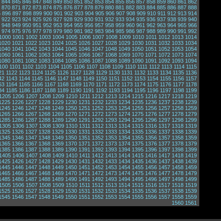
844
845
846
847
848
849
850
851
852
853
854
855
856
857
858
859
860
861
862
870
871
872
873
874
875
876
877
878
879
880
881
882
883
884
885
886
887
888
5
896
897
898
899
900
901
902
903
904
905
906
907
908
909
910
911
912
913
914
922
923
924
925
926
927
928
929
930
931
932
933
934
935
936
937
938
939
940
948
949
950
951
952
953
954
955
956
957
958
959
960
961
962
963
964
965
966
974
975
976
977
978
979
980
981
982
983
984
985
986
987
988
989
990
991
992
1000
1001
1002
1003
1004
1005
1006
1007
1008
1009
1010
1011
1012
1013
1014
1020
1021
1022
1023
1024
1025
1026
1027
1028
1029
1030
1031
1032
1033
1034
1040
1041
1042
1043
1044
1045
1046
1047
1048
1049
1050
1051
1052
1053
1054
1060
1061
1062
1063
1064
1065
1066
1067
1068
1069
1070
1071
1072
1073
1074
1080
1081
1082
1083
1084
1085
1086
1087
1088
1089
1090
1091
1092
1093
1094
100
1101
1102
1103
1104
1105
1106
1107
1108
1109
1110
1111
1112
1113
1114
1115
21
1122
1123
1124
1125
1126
1127
1128
1129
1130
1131
1132
1133
1134
1135
1136
42
1143
1144
1145
1146
1147
1148
1149
1150
1151
1152
1153
1154
1155
1156
1157
63
1164
1165
1166
1167
1168
1169
1170
1171
1172
1173
1174
1175
1176
1177
1178
84
1185
1186
1187
1188
1189
1190
1191
1192
1193
1194
1195
1196
1197
1198
1199
1205
1206
1207
1208
1209
1210
1211
1212
1213
1214
1215
1216
1217
1218
1219
1225
1226
1227
1228
1229
1230
1231
1232
1233
1234
1235
1236
1237
1238
1239
1245
1246
1247
1248
1249
1250
1251
1252
1253
1254
1255
1256
1257
1258
1259
1265
1266
1267
1268
1269
1270
1271
1272
1273
1274
1275
1276
1277
1278
1279
1285
1286
1287
1288
1289
1290
1291
1292
1293
1294
1295
1296
1297
1298
1299
1305
1306
1307
1308
1309
1310
1311
1312
1313
1314
1315
1316
1317
1318
1319
1325
1326
1327
1328
1329
1330
1331
1332
1333
1334
1335
1336
1337
1338
1339
1345
1346
1347
1348
1349
1350
1351
1352
1353
1354
1355
1356
1357
1358
1359
1365
1366
1367
1368
1369
1370
1371
1372
1373
1374
1375
1376
1377
1378
1379
1385
1386
1387
1388
1389
1390
1391
1392
1393
1394
1395
1396
1397
1398
1399
1405
1406
1407
1408
1409
1410
1411
1412
1413
1414
1415
1416
1417
1418
1419
1425
1426
1427
1428
1429
1430
1431
1432
1433
1434
1435
1436
1437
1438
1439
1445
1446
1447
1448
1449
1450
1451
1452
1453
1454
1455
1456
1457
1458
1459
1465
1466
1467
1468
1469
1470
1471
1472
1473
1474
1475
1476
1477
1478
1479
1485
1486
1487
1488
1489
1490
1491
1492
1493
1494
1495
1496
1497
1498
1499
1505
1506
1507
1508
1509
1510
1511
1512
1513
1514
1515
1516
1517
1518
1519
1525
1526
1527
1528
1529
1530
1531
1532
1533
1534
1535
1536
1537
1538
1539
1545
1546
1547
1548
1549
1550
1551
1552
1553
1554
1555
1556
1557
1558
1559
1560
1561