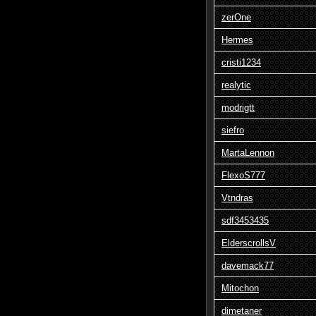
zerOne
Hermes
cristi1234
realytic
modrigtt
siefro
MartaLennon
FlexoS777
Vtndras
sdf3453435
ElderscrollsV
davemack77
Mitochon
dimetaner