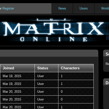
or
Register
News
Users
Worl
S
Re
Joined
Status
Characters
Mar 19, 2015
User
1
D
Mar 19, 2015
User
1
Mar 20, 2015
User
0
Mar 20, 2015
User
0
Mar 20, 2015
User
1