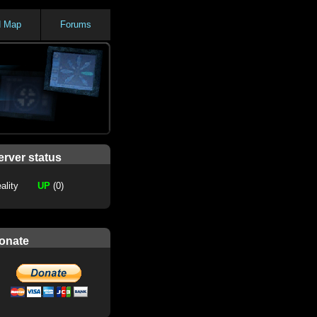
d Map
Forums
erver status
ality
UP
(0)
onate