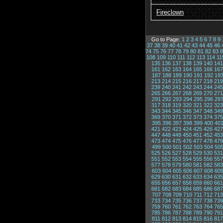
Fireclown
Go to Page:
1
2
3
4
5
6
7
8
9
37
38
39
40
41
42
43
44
45
46
74
75
76
77
78
79
80
81
82
83
8
108
109
110
111
112
113
114
11
135
136
137
138
139
140
141
161
162
163
164
165
166
167
187
188
189
190
191
192
19
213
214
215
216
217
218
219
239
240
241
242
243
244
245
265
266
267
268
269
270
271
291
292
293
294
295
296
29
317
318
319
320
321
322
323
343
344
345
346
347
348
349
369
370
371
372
373
374
375
395
396
397
398
399
400
40
421
422
423
424
425
426
427
447
448
449
450
451
452
453
473
474
475
476
477
478
479
499
500
501
502
503
504
50
525
526
527
528
529
530
531
551
552
553
554
555
556
557
577
578
579
580
581
582
583
603
604
605
606
607
608
60
629
630
631
632
633
634
635
655
656
657
658
659
660
661
681
682
683
684
685
686
687
707
708
709
710
711
712
713
733
734
735
736
737
738
739
759
760
761
762
763
764
765
785
786
787
788
789
790
791
811
812
813
814
815
816
817