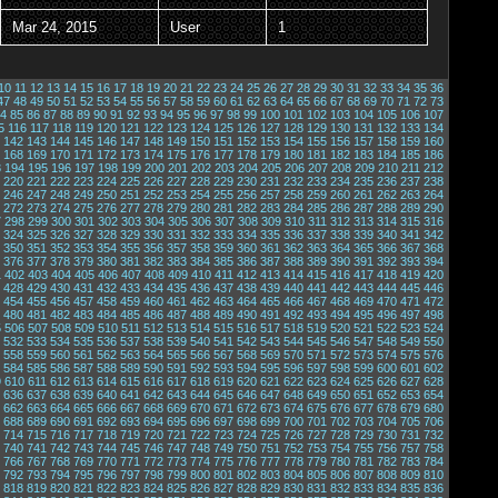
Mar 24, 2015
User
1
10
11
12
13
14
15
16
17
18
19
20
21
22
23
24
25
26
27
28
29
30
31
32
33
34
35
36
47
48
49
50
51
52
53
54
55
56
57
58
59
60
61
62
63
64
65
66
67
68
69
70
71
72
73
4
85
86
87
88
89
90
91
92
93
94
95
96
97
98
99
100
101
102
103
104
105
106
107
5
116
117
118
119
120
121
122
123
124
125
126
127
128
129
130
131
132
133
134
142
143
144
145
146
147
148
149
150
151
152
153
154
155
156
157
158
159
160
168
169
170
171
172
173
174
175
176
177
178
179
180
181
182
183
184
185
186
3
194
195
196
197
198
199
200
201
202
203
204
205
206
207
208
209
210
211
212
220
221
222
223
224
225
226
227
228
229
230
231
232
233
234
235
236
237
238
246
247
248
249
250
251
252
253
254
255
256
257
258
259
260
261
262
263
264
272
273
274
275
276
277
278
279
280
281
282
283
284
285
286
287
288
289
290
7
298
299
300
301
302
303
304
305
306
307
308
309
310
311
312
313
314
315
316
324
325
326
327
328
329
330
331
332
333
334
335
336
337
338
339
340
341
342
350
351
352
353
354
355
356
357
358
359
360
361
362
363
364
365
366
367
368
376
377
378
379
380
381
382
383
384
385
386
387
388
389
390
391
392
393
394
1
402
403
404
405
406
407
408
409
410
411
412
413
414
415
416
417
418
419
420
428
429
430
431
432
433
434
435
436
437
438
439
440
441
442
443
444
445
446
454
455
456
457
458
459
460
461
462
463
464
465
466
467
468
469
470
471
472
480
481
482
483
484
485
486
487
488
489
490
491
492
493
494
495
496
497
498
5
506
507
508
509
510
511
512
513
514
515
516
517
518
519
520
521
522
523
524
532
533
534
535
536
537
538
539
540
541
542
543
544
545
546
547
548
549
550
558
559
560
561
562
563
564
565
566
567
568
569
570
571
572
573
574
575
576
584
585
586
587
588
589
590
591
592
593
594
595
596
597
598
599
600
601
602
9
610
611
612
613
614
615
616
617
618
619
620
621
622
623
624
625
626
627
628
636
637
638
639
640
641
642
643
644
645
646
647
648
649
650
651
652
653
654
662
663
664
665
666
667
668
669
670
671
672
673
674
675
676
677
678
679
680
688
689
690
691
692
693
694
695
696
697
698
699
700
701
702
703
704
705
706
714
715
716
717
718
719
720
721
722
723
724
725
726
727
728
729
730
731
732
740
741
742
743
744
745
746
747
748
749
750
751
752
753
754
755
756
757
758
766
767
768
769
770
771
772
773
774
775
776
777
778
779
780
781
782
783
784
792
793
794
795
796
797
798
799
800
801
802
803
804
805
806
807
808
809
810
818
819
820
821
822
823
824
825
826
827
828
829
830
831
832
833
834
835
836