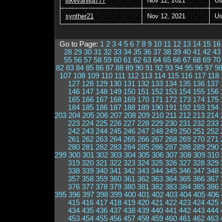
ilikevanilla777
Nov 12, 2021
Us
synther21
Nov 12, 2021
Us
Go to Page:
1
2
3
4
5
6
7
8
9
10
11
12
13
14
15
16
28
29
30
31
32
33
34
35
36
37
38
39
40
41
42
43
55
56
57
58
59
60
61
62
63
64
65
66
67
68
69
70
82
83
84
85
86
87
88
89
90
91
92
93
94
95
96
97
9
107
108
109
110
111
112
113
114
115
116
117
118
127
128
129
130
131
132
133
134
135
136
137
146
147
148
149
150
151
152
153
154
155
156
165
166
167
168
169
170
171
172
173
174
175
184
185
186
187
188
189
190
191
192
193
194
203
204
205
206
207
208
209
210
211
212
213
214
223
224
225
226
227
228
229
230
231
232
233
242
243
244
245
246
247
248
249
250
251
252
261
262
263
264
265
266
267
268
269
270
271
280
281
282
283
284
285
286
287
288
289
290
299
300
301
302
303
304
305
306
307
308
309
310
319
320
321
322
323
324
325
326
327
328
329
338
339
340
341
342
343
344
345
346
347
348
357
358
359
360
361
362
363
364
365
366
367
376
377
378
379
380
381
382
383
384
385
386
395
396
397
398
399
400
401
402
403
404
405
406
415
416
417
418
419
420
421
422
423
424
425
434
435
436
437
438
439
440
441
442
443
444
453
454
455
456
457
458
459
460
461
462
463