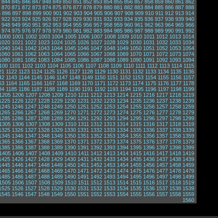
844
845
846
847
848
849
850
851
852
853
854
855
856
857
858
859
860
861
862
870
871
872
873
874
875
876
877
878
879
880
881
882
883
884
885
886
887
888
5
896
897
898
899
900
901
902
903
904
905
906
907
908
909
910
911
912
913
914
922
923
924
925
926
927
928
929
930
931
932
933
934
935
936
937
938
939
940
948
949
950
951
952
953
954
955
956
957
958
959
960
961
962
963
964
965
966
974
975
976
977
978
979
980
981
982
983
984
985
986
987
988
989
990
991
992
1000
1001
1002
1003
1004
1005
1006
1007
1008
1009
1010
1011
1012
1013
1014
1020
1021
1022
1023
1024
1025
1026
1027
1028
1029
1030
1031
1032
1033
1034
1040
1041
1042
1043
1044
1045
1046
1047
1048
1049
1050
1051
1052
1053
1054
1060
1061
1062
1063
1064
1065
1066
1067
1068
1069
1070
1071
1072
1073
1074
1080
1081
1082
1083
1084
1085
1086
1087
1088
1089
1090
1091
1092
1093
1094
100
1101
1102
1103
1104
1105
1106
1107
1108
1109
1110
1111
1112
1113
1114
1115
21
1122
1123
1124
1125
1126
1127
1128
1129
1130
1131
1132
1133
1134
1135
1136
42
1143
1144
1145
1146
1147
1148
1149
1150
1151
1152
1153
1154
1155
1156
1157
63
1164
1165
1166
1167
1168
1169
1170
1171
1172
1173
1174
1175
1176
1177
1178
84
1185
1186
1187
1188
1189
1190
1191
1192
1193
1194
1195
1196
1197
1198
1199
1205
1206
1207
1208
1209
1210
1211
1212
1213
1214
1215
1216
1217
1218
1219
1225
1226
1227
1228
1229
1230
1231
1232
1233
1234
1235
1236
1237
1238
1239
1245
1246
1247
1248
1249
1250
1251
1252
1253
1254
1255
1256
1257
1258
1259
1265
1266
1267
1268
1269
1270
1271
1272
1273
1274
1275
1276
1277
1278
1279
1285
1286
1287
1288
1289
1290
1291
1292
1293
1294
1295
1296
1297
1298
1299
1305
1306
1307
1308
1309
1310
1311
1312
1313
1314
1315
1316
1317
1318
1319
1325
1326
1327
1328
1329
1330
1331
1332
1333
1334
1335
1336
1337
1338
1339
1345
1346
1347
1348
1349
1350
1351
1352
1353
1354
1355
1356
1357
1358
1359
1365
1366
1367
1368
1369
1370
1371
1372
1373
1374
1375
1376
1377
1378
1379
1385
1386
1387
1388
1389
1390
1391
1392
1393
1394
1395
1396
1397
1398
1399
1405
1406
1407
1408
1409
1410
1411
1412
1413
1414
1415
1416
1417
1418
1419
1425
1426
1427
1428
1429
1430
1431
1432
1433
1434
1435
1436
1437
1438
1439
1445
1446
1447
1448
1449
1450
1451
1452
1453
1454
1455
1456
1457
1458
1459
1465
1466
1467
1468
1469
1470
1471
1472
1473
1474
1475
1476
1477
1478
1479
1485
1486
1487
1488
1489
1490
1491
1492
1493
1494
1495
1496
1497
1498
1499
1505
1506
1507
1508
1509
1510
1511
1512
1513
1514
1515
1516
1517
1518
1519
1525
1526
1527
1528
1529
1530
1531
1532
1533
1534
1535
1536
1537
1538
1539
1545
1546
1547
1548
1549
1550
1551
1552
1553
1554
1555
1556
1557
1558
1559
1560