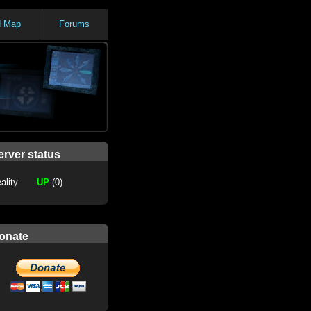
d Map
Forums
erver status
ality
UP
(0)
onate