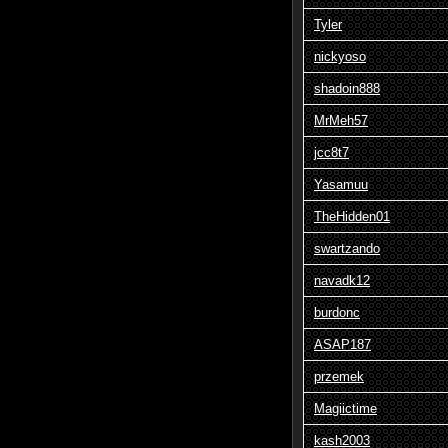
Tyler
nickyoso
shadoin888
MrMeh57
jcc8t7
Yasamuu
TheHidden01
swartzando
navadk12
burdonc
ASAP187
przemek
Magiictime
kash2003