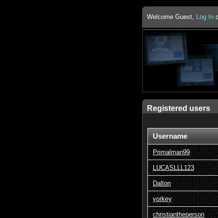
Welcome Guest,
Log In
Registered users
Username
Primalman99
LUCASLLL123
Dalton
yorkey
christiantheperson