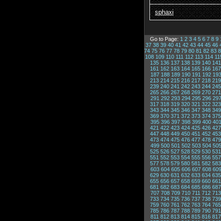
sphaxi
Go to Page:
1
2
3
4
5
6
7
8
9
37
38
39
40
41
42
43
44
45
46
74
75
76
77
78
79
80
81
82
83
8
108
109
110
111
112
113
114
11
135
136
137
138
139
140
141
161
162
163
164
165
166
167
187
188
189
190
191
192
19
213
214
215
216
217
218
219
239
240
241
242
243
244
245
265
266
267
268
269
270
271
291
292
293
294
295
296
29
317
318
319
320
321
322
323
343
344
345
346
347
348
349
369
370
371
372
373
374
375
395
396
397
398
399
400
40
421
422
423
424
425
426
427
447
448
449
450
451
452
453
473
474
475
476
477
478
479
499
500
501
502
503
504
50
525
526
527
528
529
530
531
551
552
553
554
555
556
557
577
578
579
580
581
582
583
603
604
605
606
607
608
60
629
630
631
632
633
634
635
655
656
657
658
659
660
661
681
682
683
684
685
686
687
707
708
709
710
711
712
713
733
734
735
736
737
738
739
759
760
761
762
763
764
765
785
786
787
788
789
790
791
811
812
813
814
815
816
817