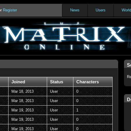
or
Register
News
Users
Worl
S
Re
Joined
Status
Characters
Mar 18, 2013
User
0
D
Mar 18, 2013
User
0
Mar 19, 2013
User
1
Mar 19, 2013
User
0
Mar 19, 2013
User
0