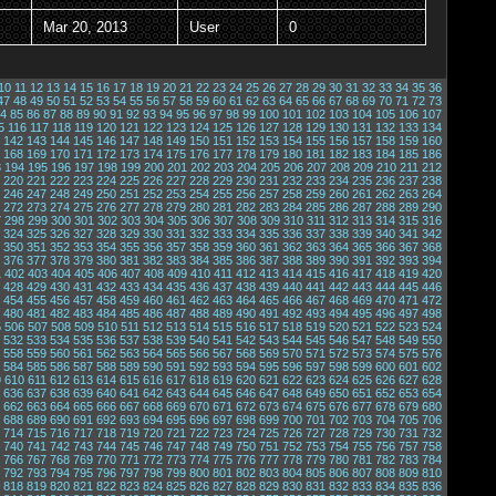
Mar 20, 2013
User
0
10
11
12
13
14
15
16
17
18
19
20
21
22
23
24
25
26
27
28
29
30
31
32
33
34
35
36
47
48
49
50
51
52
53
54
55
56
57
58
59
60
61
62
63
64
65
66
67
68
69
70
71
72
73
4
85
86
87
88
89
90
91
92
93
94
95
96
97
98
99
100
101
102
103
104
105
106
107
5
116
117
118
119
120
121
122
123
124
125
126
127
128
129
130
131
132
133
134
142
143
144
145
146
147
148
149
150
151
152
153
154
155
156
157
158
159
160
168
169
170
171
172
173
174
175
176
177
178
179
180
181
182
183
184
185
186
3
194
195
196
197
198
199
200
201
202
203
204
205
206
207
208
209
210
211
212
220
221
222
223
224
225
226
227
228
229
230
231
232
233
234
235
236
237
238
246
247
248
249
250
251
252
253
254
255
256
257
258
259
260
261
262
263
264
272
273
274
275
276
277
278
279
280
281
282
283
284
285
286
287
288
289
290
7
298
299
300
301
302
303
304
305
306
307
308
309
310
311
312
313
314
315
316
324
325
326
327
328
329
330
331
332
333
334
335
336
337
338
339
340
341
342
350
351
352
353
354
355
356
357
358
359
360
361
362
363
364
365
366
367
368
376
377
378
379
380
381
382
383
384
385
386
387
388
389
390
391
392
393
394
1
402
403
404
405
406
407
408
409
410
411
412
413
414
415
416
417
418
419
420
428
429
430
431
432
433
434
435
436
437
438
439
440
441
442
443
444
445
446
454
455
456
457
458
459
460
461
462
463
464
465
466
467
468
469
470
471
472
480
481
482
483
484
485
486
487
488
489
490
491
492
493
494
495
496
497
498
5
506
507
508
509
510
511
512
513
514
515
516
517
518
519
520
521
522
523
524
532
533
534
535
536
537
538
539
540
541
542
543
544
545
546
547
548
549
550
558
559
560
561
562
563
564
565
566
567
568
569
570
571
572
573
574
575
576
584
585
586
587
588
589
590
591
592
593
594
595
596
597
598
599
600
601
602
9
610
611
612
613
614
615
616
617
618
619
620
621
622
623
624
625
626
627
628
636
637
638
639
640
641
642
643
644
645
646
647
648
649
650
651
652
653
654
662
663
664
665
666
667
668
669
670
671
672
673
674
675
676
677
678
679
680
688
689
690
691
692
693
694
695
696
697
698
699
700
701
702
703
704
705
706
714
715
716
717
718
719
720
721
722
723
724
725
726
727
728
729
730
731
732
740
741
742
743
744
745
746
747
748
749
750
751
752
753
754
755
756
757
758
766
767
768
769
770
771
772
773
774
775
776
777
778
779
780
781
782
783
784
792
793
794
795
796
797
798
799
800
801
802
803
804
805
806
807
808
809
810
818
819
820
821
822
823
824
825
826
827
828
829
830
831
832
833
834
835
836