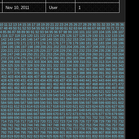
Nov 10, 2011
User
1
10
11
12
13
14
15
16
17
18
19
20
21
22
23
24
25
26
27
28
29
30
31
32
33
34
35
36
47
48
49
50
51
52
53
54
55
56
57
58
59
60
61
62
63
64
65
66
67
68
69
70
71
72
73
4
85
86
87
88
89
90
91
92
93
94
95
96
97
98
99
100
101
102
103
104
105
106
107
5
116
117
118
119
120
121
122
123
124
125
126
127
128
129
130
131
132
133
134
142
143
144
145
146
147
148
149
150
151
152
153
154
155
156
157
158
159
160
168
169
170
171
172
173
174
175
176
177
178
179
180
181
182
183
184
185
186
3
194
195
196
197
198
199
200
201
202
203
204
205
206
207
208
209
210
211
212
220
221
222
223
224
225
226
227
228
229
230
231
232
233
234
235
236
237
238
246
247
248
249
250
251
252
253
254
255
256
257
258
259
260
261
262
263
264
272
273
274
275
276
277
278
279
280
281
282
283
284
285
286
287
288
289
290
7
298
299
300
301
302
303
304
305
306
307
308
309
310
311
312
313
314
315
316
324
325
326
327
328
329
330
331
332
333
334
335
336
337
338
339
340
341
342
350
351
352
353
354
355
356
357
358
359
360
361
362
363
364
365
366
367
368
376
377
378
379
380
381
382
383
384
385
386
387
388
389
390
391
392
393
394
1
402
403
404
405
406
407
408
409
410
411
412
413
414
415
416
417
418
419
420
428
429
430
431
432
433
434
435
436
437
438
439
440
441
442
443
444
445
446
454
455
456
457
458
459
460
461
462
463
464
465
466
467
468
469
470
471
472
480
481
482
483
484
485
486
487
488
489
490
491
492
493
494
495
496
497
498
5
506
507
508
509
510
511
512
513
514
515
516
517
518
519
520
521
522
523
524
532
533
534
535
536
537
538
539
540
541
542
543
544
545
546
547
548
549
550
558
559
560
561
562
563
564
565
566
567
568
569
570
571
572
573
574
575
576
584
585
586
587
588
589
590
591
592
593
594
595
596
597
598
599
600
601
602
9
610
611
612
613
614
615
616
617
618
619
620
621
622
623
624
625
626
627
628
636
637
638
639
640
641
642
643
644
645
646
647
648
649
650
651
652
653
654
662
663
664
665
666
667
668
669
670
671
672
673
674
675
676
677
678
679
680
688
689
690
691
692
693
694
695
696
697
698
699
700
701
702
703
704
705
706
714
715
716
717
718
719
720
721
722
723
724
725
726
727
728
729
730
731
732
740
741
742
743
744
745
746
747
748
749
750
751
752
753
754
755
756
757
758
766
767
768
769
770
771
772
773
774
775
776
777
778
779
780
781
782
783
784
792
793
794
795
796
797
798
799
800
801
802
803
804
805
806
807
808
809
810
818
819
820
821
822
823
824
825
826
827
828
829
830
831
832
833
834
835
836