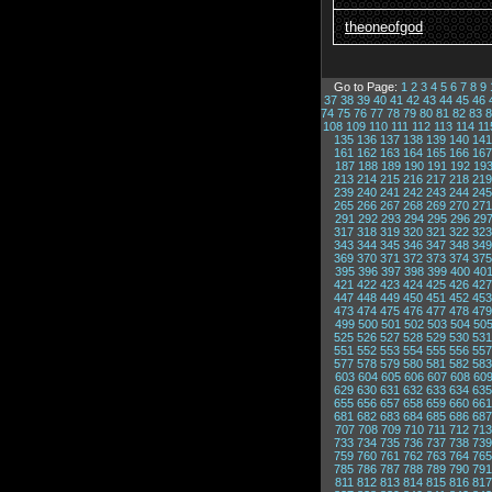
theoneofgod
Go to Page:
1
2
3
4
5
6
7
8
9
37
38
39
40
41
42
43
44
45
46
74
75
76
77
78
79
80
81
82
83
8
108
109
110
111
112
113
114
11
135
136
137
138
139
140
141
161
162
163
164
165
166
167
187
188
189
190
191
192
19
213
214
215
216
217
218
219
239
240
241
242
243
244
245
265
266
267
268
269
270
271
291
292
293
294
295
296
29
317
318
319
320
321
322
323
343
344
345
346
347
348
349
369
370
371
372
373
374
375
395
396
397
398
399
400
40
421
422
423
424
425
426
427
447
448
449
450
451
452
453
473
474
475
476
477
478
479
499
500
501
502
503
504
50
525
526
527
528
529
530
531
551
552
553
554
555
556
557
577
578
579
580
581
582
583
603
604
605
606
607
608
60
629
630
631
632
633
634
635
655
656
657
658
659
660
661
681
682
683
684
685
686
687
707
708
709
710
711
712
713
733
734
735
736
737
738
739
759
760
761
762
763
764
765
785
786
787
788
789
790
791
811
812
813
814
815
816
817