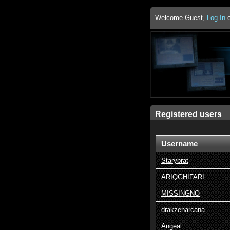
Welcome Guest,
Log In
Registered users
Username
Starybrat
ARIQGHIFARI
MISSINGNO
drakzenarcana
Angeal