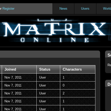
or
Register
News
Users
Worl
S
Re
Joined
Status
Characters
Nov 7, 2011
User
1
D
Nov 7, 2011
User
0
Nov 7, 2011
User
2
Nov 7, 2011
User
1
Nov 7, 2011
User
1