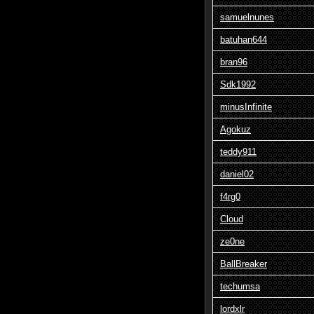
samuelnunes
batuhan644
bran96
Sdk1992
minusInfinite
Agokuz
teddy911
daniel02
f4rg0
Cloud
ze0ne
BallBreaker
techumsa
lordxlr