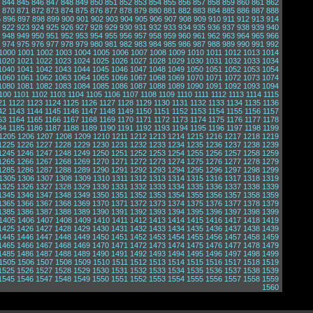
844
845
846
847
848
849
850
851
852
853
854
855
856
857
858
859
860
861
862
870
871
872
873
874
875
876
877
878
879
880
881
882
883
884
885
886
887
888
5
896
897
898
899
900
901
902
903
904
905
906
907
908
909
910
911
912
913
914
922
923
924
925
926
927
928
929
930
931
932
933
934
935
936
937
938
939
940
948
949
950
951
952
953
954
955
956
957
958
959
960
961
962
963
964
965
966
974
975
976
977
978
979
980
981
982
983
984
985
986
987
988
989
990
991
992
1000
1001
1002
1003
1004
1005
1006
1007
1008
1009
1010
1011
1012
1013
1014
1020
1021
1022
1023
1024
1025
1026
1027
1028
1029
1030
1031
1032
1033
1034
1040
1041
1042
1043
1044
1045
1046
1047
1048
1049
1050
1051
1052
1053
1054
1060
1061
1062
1063
1064
1065
1066
1067
1068
1069
1070
1071
1072
1073
1074
1080
1081
1082
1083
1084
1085
1086
1087
1088
1089
1090
1091
1092
1093
1094
100
1101
1102
1103
1104
1105
1106
1107
1108
1109
1110
1111
1112
1113
1114
1115
21
1122
1123
1124
1125
1126
1127
1128
1129
1130
1131
1132
1133
1134
1135
1136
42
1143
1144
1145
1146
1147
1148
1149
1150
1151
1152
1153
1154
1155
1156
1157
63
1164
1165
1166
1167
1168
1169
1170
1171
1172
1173
1174
1175
1176
1177
1178
84
1185
1186
1187
1188
1189
1190
1191
1192
1193
1194
1195
1196
1197
1198
1199
1205
1206
1207
1208
1209
1210
1211
1212
1213
1214
1215
1216
1217
1218
1219
1225
1226
1227
1228
1229
1230
1231
1232
1233
1234
1235
1236
1237
1238
1239
1245
1246
1247
1248
1249
1250
1251
1252
1253
1254
1255
1256
1257
1258
1259
1265
1266
1267
1268
1269
1270
1271
1272
1273
1274
1275
1276
1277
1278
1279
1285
1286
1287
1288
1289
1290
1291
1292
1293
1294
1295
1296
1297
1298
1299
1305
1306
1307
1308
1309
1310
1311
1312
1313
1314
1315
1316
1317
1318
1319
1325
1326
1327
1328
1329
1330
1331
1332
1333
1334
1335
1336
1337
1338
1339
1345
1346
1347
1348
1349
1350
1351
1352
1353
1354
1355
1356
1357
1358
1359
1365
1366
1367
1368
1369
1370
1371
1372
1373
1374
1375
1376
1377
1378
1379
1385
1386
1387
1388
1389
1390
1391
1392
1393
1394
1395
1396
1397
1398
1399
1405
1406
1407
1408
1409
1410
1411
1412
1413
1414
1415
1416
1417
1418
1419
1425
1426
1427
1428
1429
1430
1431
1432
1433
1434
1435
1436
1437
1438
1439
1445
1446
1447
1448
1449
1450
1451
1452
1453
1454
1455
1456
1457
1458
1459
1465
1466
1467
1468
1469
1470
1471
1472
1473
1474
1475
1476
1477
1478
1479
1485
1486
1487
1488
1489
1490
1491
1492
1493
1494
1495
1496
1497
1498
1499
1505
1506
1507
1508
1509
1510
1511
1512
1513
1514
1515
1516
1517
1518
1519
1525
1526
1527
1528
1529
1530
1531
1532
1533
1534
1535
1536
1537
1538
1539
1545
1546
1547
1548
1549
1550
1551
1552
1553
1554
1555
1556
1557
1558
1559
1560