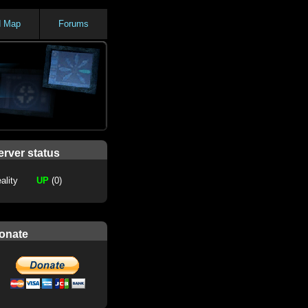
d Map
Forums
erver status
ality
UP
(0)
onate