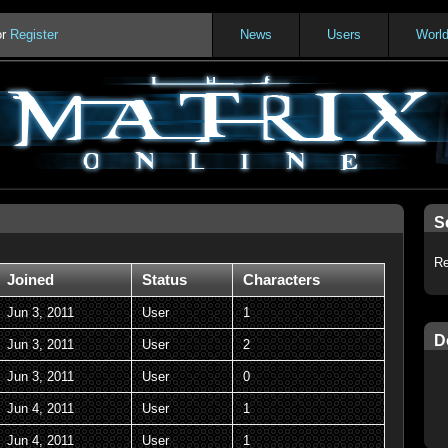
or
Register
News
Users
Worl
S
Re
Joined
Status
Characters
Jun 3, 2011
User
1
D
Jun 3, 2011
User
2
Jun 3, 2011
User
0
Jun 4, 2011
User
1
Jun 4, 2011
User
1