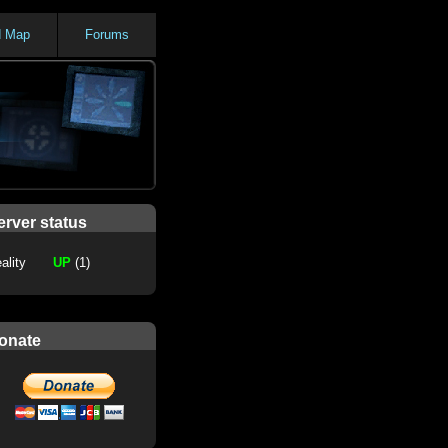
d Map
Forums
erver status
ality
UP
(1)
onate