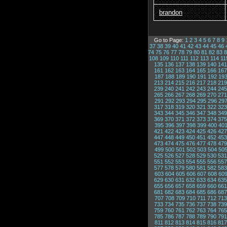
brandon
Go to Page:
1
2
3
4
5
6
7
8
9
37
38
39
40
41
42
43
44
45
46
74
75
76
77
78
79
80
81
82
83
8
108
109
110
111
112
113
114
11
135
136
137
138
139
140
141
161
162
163
164
165
166
167
187
188
189
190
191
192
19
213
214
215
216
217
218
219
239
240
241
242
243
244
245
265
266
267
268
269
270
271
291
292
293
294
295
296
29
317
318
319
320
321
322
323
343
344
345
346
347
348
349
369
370
371
372
373
374
375
395
396
397
398
399
400
40
421
422
423
424
425
426
427
447
448
449
450
451
452
453
473
474
475
476
477
478
479
499
500
501
502
503
504
50
525
526
527
528
529
530
531
551
552
553
554
555
556
557
577
578
579
580
581
582
583
603
604
605
606
607
608
60
629
630
631
632
633
634
635
655
656
657
658
659
660
661
681
682
683
684
685
686
687
707
708
709
710
711
712
713
733
734
735
736
737
738
739
759
760
761
762
763
764
765
785
786
787
788
789
790
791
811
812
813
814
815
816
817