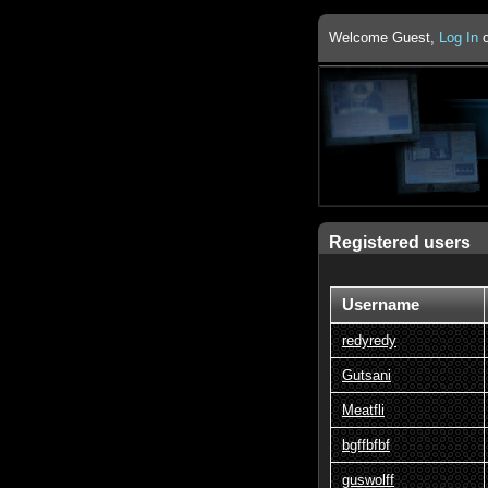
Welcome Guest,
Log In
Registered users
Username
redyredy
Gutsani
Meatfli
bgffbfbf
guswolff