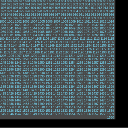
844
845
846
847
848
849
850
851
852
853
854
855
856
857
858
859
860
861
862
870
871
872
873
874
875
876
877
878
879
880
881
882
883
884
885
886
887
888
5
896
897
898
899
900
901
902
903
904
905
906
907
908
909
910
911
912
913
914
922
923
924
925
926
927
928
929
930
931
932
933
934
935
936
937
938
939
940
948
949
950
951
952
953
954
955
956
957
958
959
960
961
962
963
964
965
966
974
975
976
977
978
979
980
981
982
983
984
985
986
987
988
989
990
991
992
1000
1001
1002
1003
1004
1005
1006
1007
1008
1009
1010
1011
1012
1013
1014
1020
1021
1022
1023
1024
1025
1026
1027
1028
1029
1030
1031
1032
1033
1034
1040
1041
1042
1043
1044
1045
1046
1047
1048
1049
1050
1051
1052
1053
1054
1060
1061
1062
1063
1064
1065
1066
1067
1068
1069
1070
1071
1072
1073
1074
1080
1081
1082
1083
1084
1085
1086
1087
1088
1089
1090
1091
1092
1093
1094
100
1101
1102
1103
1104
1105
1106
1107
1108
1109
1110
1111
1112
1113
1114
1115
21
1122
1123
1124
1125
1126
1127
1128
1129
1130
1131
1132
1133
1134
1135
1136
42
1143
1144
1145
1146
1147
1148
1149
1150
1151
1152
1153
1154
1155
1156
1157
63
1164
1165
1166
1167
1168
1169
1170
1171
1172
1173
1174
1175
1176
1177
1178
84
1185
1186
1187
1188
1189
1190
1191
1192
1193
1194
1195
1196
1197
1198
1199
1205
1206
1207
1208
1209
1210
1211
1212
1213
1214
1215
1216
1217
1218
1219
1225
1226
1227
1228
1229
1230
1231
1232
1233
1234
1235
1236
1237
1238
1239
1245
1246
1247
1248
1249
1250
1251
1252
1253
1254
1255
1256
1257
1258
1259
1265
1266
1267
1268
1269
1270
1271
1272
1273
1274
1275
1276
1277
1278
1279
1285
1286
1287
1288
1289
1290
1291
1292
1293
1294
1295
1296
1297
1298
1299
1305
1306
1307
1308
1309
1310
1311
1312
1313
1314
1315
1316
1317
1318
1319
1325
1326
1327
1328
1329
1330
1331
1332
1333
1334
1335
1336
1337
1338
1339
1345
1346
1347
1348
1349
1350
1351
1352
1353
1354
1355
1356
1357
1358
1359
1365
1366
1367
1368
1369
1370
1371
1372
1373
1374
1375
1376
1377
1378
1379
1385
1386
1387
1388
1389
1390
1391
1392
1393
1394
1395
1396
1397
1398
1399
1405
1406
1407
1408
1409
1410
1411
1412
1413
1414
1415
1416
1417
1418
1419
1425
1426
1427
1428
1429
1430
1431
1432
1433
1434
1435
1436
1437
1438
1439
1445
1446
1447
1448
1449
1450
1451
1452
1453
1454
1455
1456
1457
1458
1459
1465
1466
1467
1468
1469
1470
1471
1472
1473
1474
1475
1476
1477
1478
1479
1485
1486
1487
1488
1489
1490
1491
1492
1493
1494
1495
1496
1497
1498
1499
1505
1506
1507
1508
1509
1510
1511
1512
1513
1514
1515
1516
1517
1518
1519
1525
1526
1527
1528
1529
1530
1531
1532
1533
1534
1535
1536
1537
1538
1539
1545
1546
1547
1548
1549
1550
1551
1552
1553
1554
1555
1556
1557
1558
1559
1560