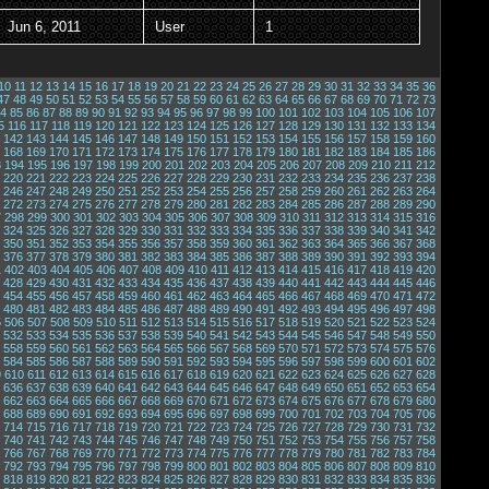
Jun 6, 2011
User
1
10
11
12
13
14
15
16
17
18
19
20
21
22
23
24
25
26
27
28
29
30
31
32
33
34
35
36
47
48
49
50
51
52
53
54
55
56
57
58
59
60
61
62
63
64
65
66
67
68
69
70
71
72
73
4
85
86
87
88
89
90
91
92
93
94
95
96
97
98
99
100
101
102
103
104
105
106
107
5
116
117
118
119
120
121
122
123
124
125
126
127
128
129
130
131
132
133
134
142
143
144
145
146
147
148
149
150
151
152
153
154
155
156
157
158
159
160
168
169
170
171
172
173
174
175
176
177
178
179
180
181
182
183
184
185
186
3
194
195
196
197
198
199
200
201
202
203
204
205
206
207
208
209
210
211
212
220
221
222
223
224
225
226
227
228
229
230
231
232
233
234
235
236
237
238
246
247
248
249
250
251
252
253
254
255
256
257
258
259
260
261
262
263
264
272
273
274
275
276
277
278
279
280
281
282
283
284
285
286
287
288
289
290
7
298
299
300
301
302
303
304
305
306
307
308
309
310
311
312
313
314
315
316
324
325
326
327
328
329
330
331
332
333
334
335
336
337
338
339
340
341
342
350
351
352
353
354
355
356
357
358
359
360
361
362
363
364
365
366
367
368
376
377
378
379
380
381
382
383
384
385
386
387
388
389
390
391
392
393
394
1
402
403
404
405
406
407
408
409
410
411
412
413
414
415
416
417
418
419
420
428
429
430
431
432
433
434
435
436
437
438
439
440
441
442
443
444
445
446
454
455
456
457
458
459
460
461
462
463
464
465
466
467
468
469
470
471
472
480
481
482
483
484
485
486
487
488
489
490
491
492
493
494
495
496
497
498
5
506
507
508
509
510
511
512
513
514
515
516
517
518
519
520
521
522
523
524
532
533
534
535
536
537
538
539
540
541
542
543
544
545
546
547
548
549
550
558
559
560
561
562
563
564
565
566
567
568
569
570
571
572
573
574
575
576
584
585
586
587
588
589
590
591
592
593
594
595
596
597
598
599
600
601
602
9
610
611
612
613
614
615
616
617
618
619
620
621
622
623
624
625
626
627
628
636
637
638
639
640
641
642
643
644
645
646
647
648
649
650
651
652
653
654
662
663
664
665
666
667
668
669
670
671
672
673
674
675
676
677
678
679
680
688
689
690
691
692
693
694
695
696
697
698
699
700
701
702
703
704
705
706
714
715
716
717
718
719
720
721
722
723
724
725
726
727
728
729
730
731
732
740
741
742
743
744
745
746
747
748
749
750
751
752
753
754
755
756
757
758
766
767
768
769
770
771
772
773
774
775
776
777
778
779
780
781
782
783
784
792
793
794
795
796
797
798
799
800
801
802
803
804
805
806
807
808
809
810
818
819
820
821
822
823
824
825
826
827
828
829
830
831
832
833
834
835
836