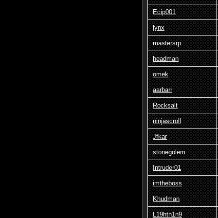
Ecip001
lynx
mastersrp
headman
omek
aarbarr
Rocksalt
ninjascroll
Jfkar
stonegolem
Intruder01
imtheboss
Khudman
L19htn1n9