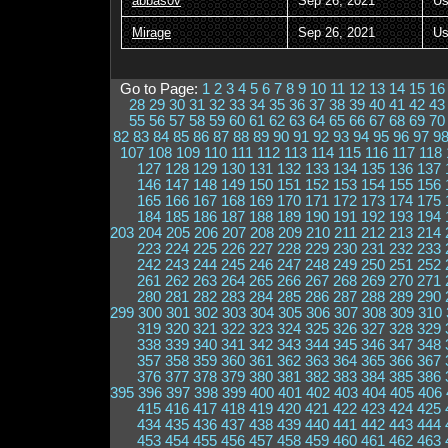
abbas0v
Sep 26, 2021
Us
Mirage
Sep 26, 2021
Us
Go to Page:
1
2
3
4
5
6
7
8
9
10
11
12
13
14
15
16
28
29
30
31
32
33
34
35
36
37
38
39
40
41
42
43
55
56
57
58
59
60
61
62
63
64
65
66
67
68
69
70
82
83
84
85
86
87
88
89
90
91
92
93
94
95
96
97
9
107
108
109
110
111
112
113
114
115
116
117
118
127
128
129
130
131
132
133
134
135
136
137
146
147
148
149
150
151
152
153
154
155
156
165
166
167
168
169
170
171
172
173
174
175
184
185
186
187
188
189
190
191
192
193
194
203
204
205
206
207
208
209
210
211
212
213
214
223
224
225
226
227
228
229
230
231
232
233
242
243
244
245
246
247
248
249
250
251
252
261
262
263
264
265
266
267
268
269
270
271
280
281
282
283
284
285
286
287
288
289
290
299
300
301
302
303
304
305
306
307
308
309
310
319
320
321
322
323
324
325
326
327
328
329
338
339
340
341
342
343
344
345
346
347
348
357
358
359
360
361
362
363
364
365
366
367
376
377
378
379
380
381
382
383
384
385
386
395
396
397
398
399
400
401
402
403
404
405
406
415
416
417
418
419
420
421
422
423
424
425
434
435
436
437
438
439
440
441
442
443
444
453
454
455
456
457
458
459
460
461
462
463