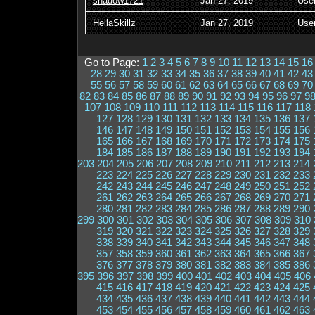
shadow1721
Jan 27, 2019
Use
HellaSkillz
Jan 27, 2019
Use
Go to Page:
1
2
3
4
5
6
7
8
9
10
11
12
13
14
15
16
28
29
30
31
32
33
34
35
36
37
38
39
40
41
42
43
55
56
57
58
59
60
61
62
63
64
65
66
67
68
69
70
82
83
84
85
86
87
88
89
90
91
92
93
94
95
96
97
9
107
108
109
110
111
112
113
114
115
116
117
118
127
128
129
130
131
132
133
134
135
136
137
146
147
148
149
150
151
152
153
154
155
156
165
166
167
168
169
170
171
172
173
174
175
184
185
186
187
188
189
190
191
192
193
194
203
204
205
206
207
208
209
210
211
212
213
214
223
224
225
226
227
228
229
230
231
232
233
242
243
244
245
246
247
248
249
250
251
252
261
262
263
264
265
266
267
268
269
270
271
280
281
282
283
284
285
286
287
288
289
290
299
300
301
302
303
304
305
306
307
308
309
310
319
320
321
322
323
324
325
326
327
328
329
338
339
340
341
342
343
344
345
346
347
348
357
358
359
360
361
362
363
364
365
366
367
376
377
378
379
380
381
382
383
384
385
386
395
396
397
398
399
400
401
402
403
404
405
406
415
416
417
418
419
420
421
422
423
424
425
434
435
436
437
438
439
440
441
442
443
444
453
454
455
456
457
458
459
460
461
462
463