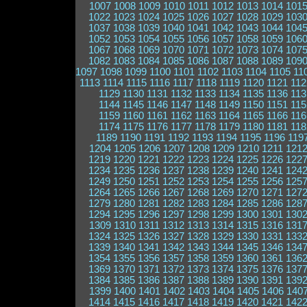
1007
1008
1009
1010
1011
1012
1013
1014
101
1022
1023
1024
1025
1026
1027
1028
1029
103
1037
1038
1039
1040
1041
1042
1043
1044
104
1052
1053
1054
1055
1056
1057
1058
1059
106
1067
1068
1069
1070
1071
1072
1073
1074
107
1082
1083
1084
1085
1086
1087
1088
1089
109
1097
1098
1099
1100
1101
1102
1103
1104
1105
11
1113
1114
1115
1116
1117
1118
1119
1120
1121
112
1129
1130
1131
1132
1133
1134
1135
1136
113
1144
1145
1146
1147
1148
1149
1150
1151
115
1159
1160
1161
1162
1163
1164
1165
1166
116
1174
1175
1176
1177
1178
1179
1180
1181
118
1189
1190
1191
1192
1193
1194
1195
1196
119
1204
1205
1206
1207
1208
1209
1210
1211
121
1219
1220
1221
1222
1223
1224
1225
1226
122
1234
1235
1236
1237
1238
1239
1240
1241
124
1249
1250
1251
1252
1253
1254
1255
1256
125
1264
1265
1266
1267
1268
1269
1270
1271
127
1279
1280
1281
1282
1283
1284
1285
1286
128
1294
1295
1296
1297
1298
1299
1300
1301
130
1309
1310
1311
1312
1313
1314
1315
1316
131
1324
1325
1326
1327
1328
1329
1330
1331
133
1339
1340
1341
1342
1343
1344
1345
1346
134
1354
1355
1356
1357
1358
1359
1360
1361
136
1369
1370
1371
1372
1373
1374
1375
1376
137
1384
1385
1386
1387
1388
1389
1390
1391
139
1399
1400
1401
1402
1403
1404
1405
1406
140
1414
1415
1416
1417
1418
1419
1420
1421
142