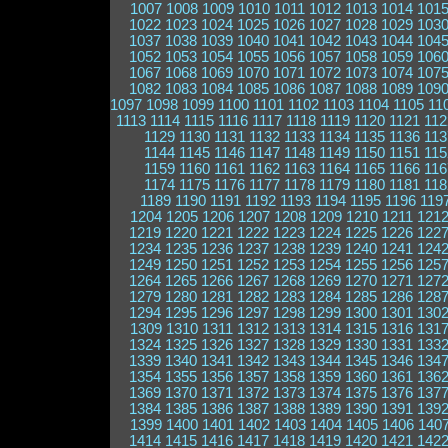
1007
1008
1009
1010
1011
1012
1013
1014
101
1022
1023
1024
1025
1026
1027
1028
1029
103
1037
1038
1039
1040
1041
1042
1043
1044
104
1052
1053
1054
1055
1056
1057
1058
1059
106
1067
1068
1069
1070
1071
1072
1073
1074
107
1082
1083
1084
1085
1086
1087
1088
1089
109
1097
1098
1099
1100
1101
1102
1103
1104
1105
11
1113
1114
1115
1116
1117
1118
1119
1120
1121
112
1129
1130
1131
1132
1133
1134
1135
1136
113
1144
1145
1146
1147
1148
1149
1150
1151
115
1159
1160
1161
1162
1163
1164
1165
1166
116
1174
1175
1176
1177
1178
1179
1180
1181
118
1189
1190
1191
1192
1193
1194
1195
1196
119
1204
1205
1206
1207
1208
1209
1210
1211
121
1219
1220
1221
1222
1223
1224
1225
1226
122
1234
1235
1236
1237
1238
1239
1240
1241
124
1249
1250
1251
1252
1253
1254
1255
1256
125
1264
1265
1266
1267
1268
1269
1270
1271
127
1279
1280
1281
1282
1283
1284
1285
1286
128
1294
1295
1296
1297
1298
1299
1300
1301
130
1309
1310
1311
1312
1313
1314
1315
1316
131
1324
1325
1326
1327
1328
1329
1330
1331
133
1339
1340
1341
1342
1343
1344
1345
1346
134
1354
1355
1356
1357
1358
1359
1360
1361
136
1369
1370
1371
1372
1373
1374
1375
1376
137
1384
1385
1386
1387
1388
1389
1390
1391
139
1399
1400
1401
1402
1403
1404
1405
1406
140
1414
1415
1416
1417
1418
1419
1420
1421
142