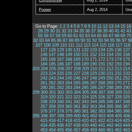
Crimsonsnow
Aug 2, 2014
Use
Pooper
Aug 2, 2014
Use
Go to Page:
1
2
3
4
5
6
7
8
9
10
11
12
13
14
15
16
28
29
30
31
32
33
34
35
36
37
38
39
40
41
42
43
55
56
57
58
59
60
61
62
63
64
65
66
67
68
69
70
82
83
84
85
86
87
88
89
90
91
92
93
94
95
96
97
9
107
108
109
110
111
112
113
114
115
116
117
118
127
128
129
130
131
132
133
134
135
136
137
146
147
148
149
150
151
152
153
154
155
156
165
166
167
168
169
170
171
172
173
174
175
184
185
186
187
188
189
190
191
192
193
194
203
204
205
206
207
208
209
210
211
212
213
214
223
224
225
226
227
228
229
230
231
232
233
242
243
244
245
246
247
248
249
250
251
252
261
262
263
264
265
266
267
268
269
270
271
280
281
282
283
284
285
286
287
288
289
290
299
300
301
302
303
304
305
306
307
308
309
310
319
320
321
322
323
324
325
326
327
328
329
338
339
340
341
342
343
344
345
346
347
348
357
358
359
360
361
362
363
364
365
366
367
376
377
378
379
380
381
382
383
384
385
386
395
396
397
398
399
400
401
402
403
404
405
406
415
416
417
418
419
420
421
422
423
424
425
434
435
436
437
438
439
440
441
442
443
444
453
454
455
456
457
458
459
460
461
462
463