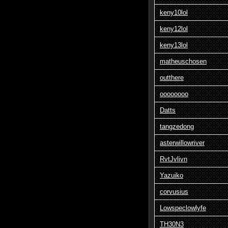
keny10lol
keny12lol
keny13lol
matheuschosen
outthere
oooooooo
Datts
tangzedong
asterwillowriver
RvtJvlivn
Yazuiko
corvusius
Lowspeclowlyfe
TH30N3