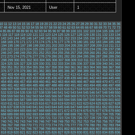
Nov 15, 2021
User
1
10
11
12
13
14
15
16
17
18
19
20
21
22
23
24
25
26
27
28
29
30
31
32
33
34
35
36
47
48
49
50
51
52
53
54
55
56
57
58
59
60
61
62
63
64
65
66
67
68
69
70
71
72
73
4
85
86
87
88
89
90
91
92
93
94
95
96
97
98
99
100
101
102
103
104
105
106
107
5
116
117
118
119
120
121
122
123
124
125
126
127
128
129
130
131
132
133
134
142
143
144
145
146
147
148
149
150
151
152
153
154
155
156
157
158
159
160
168
169
170
171
172
173
174
175
176
177
178
179
180
181
182
183
184
185
186
3
194
195
196
197
198
199
200
201
202
203
204
205
206
207
208
209
210
211
212
220
221
222
223
224
225
226
227
228
229
230
231
232
233
234
235
236
237
238
246
247
248
249
250
251
252
253
254
255
256
257
258
259
260
261
262
263
264
272
273
274
275
276
277
278
279
280
281
282
283
284
285
286
287
288
289
290
7
298
299
300
301
302
303
304
305
306
307
308
309
310
311
312
313
314
315
316
324
325
326
327
328
329
330
331
332
333
334
335
336
337
338
339
340
341
342
350
351
352
353
354
355
356
357
358
359
360
361
362
363
364
365
366
367
368
376
377
378
379
380
381
382
383
384
385
386
387
388
389
390
391
392
393
394
1
402
403
404
405
406
407
408
409
410
411
412
413
414
415
416
417
418
419
420
428
429
430
431
432
433
434
435
436
437
438
439
440
441
442
443
444
445
446
454
455
456
457
458
459
460
461
462
463
464
465
466
467
468
469
470
471
472
480
481
482
483
484
485
486
487
488
489
490
491
492
493
494
495
496
497
498
5
506
507
508
509
510
511
512
513
514
515
516
517
518
519
520
521
522
523
524
532
533
534
535
536
537
538
539
540
541
542
543
544
545
546
547
548
549
550
558
559
560
561
562
563
564
565
566
567
568
569
570
571
572
573
574
575
576
584
585
586
587
588
589
590
591
592
593
594
595
596
597
598
599
600
601
602
9
610
611
612
613
614
615
616
617
618
619
620
621
622
623
624
625
626
627
628
636
637
638
639
640
641
642
643
644
645
646
647
648
649
650
651
652
653
654
662
663
664
665
666
667
668
669
670
671
672
673
674
675
676
677
678
679
680
688
689
690
691
692
693
694
695
696
697
698
699
700
701
702
703
704
705
706
714
715
716
717
718
719
720
721
722
723
724
725
726
727
728
729
730
731
732
740
741
742
743
744
745
746
747
748
749
750
751
752
753
754
755
756
757
758
766
767
768
769
770
771
772
773
774
775
776
777
778
779
780
781
782
783
784
792
793
794
795
796
797
798
799
800
801
802
803
804
805
806
807
808
809
810
818
819
820
821
822
823
824
825
826
827
828
829
830
831
832
833
834
835
836