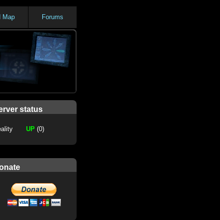
d Map
Forums
erver status
ality
UP
(0)
onate