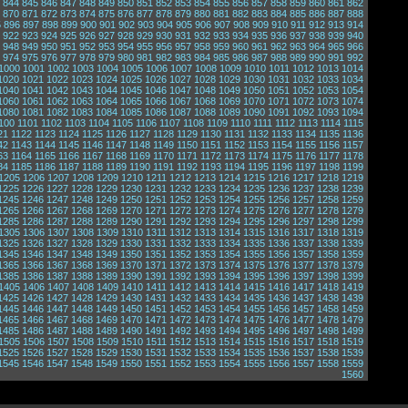
844
845
846
847
848
849
850
851
852
853
854
855
856
857
858
859
860
861
862
870
871
872
873
874
875
876
877
878
879
880
881
882
883
884
885
886
887
888
5
896
897
898
899
900
901
902
903
904
905
906
907
908
909
910
911
912
913
914
922
923
924
925
926
927
928
929
930
931
932
933
934
935
936
937
938
939
940
948
949
950
951
952
953
954
955
956
957
958
959
960
961
962
963
964
965
966
974
975
976
977
978
979
980
981
982
983
984
985
986
987
988
989
990
991
992
1000
1001
1002
1003
1004
1005
1006
1007
1008
1009
1010
1011
1012
1013
1014
1020
1021
1022
1023
1024
1025
1026
1027
1028
1029
1030
1031
1032
1033
1034
1040
1041
1042
1043
1044
1045
1046
1047
1048
1049
1050
1051
1052
1053
1054
1060
1061
1062
1063
1064
1065
1066
1067
1068
1069
1070
1071
1072
1073
1074
1080
1081
1082
1083
1084
1085
1086
1087
1088
1089
1090
1091
1092
1093
1094
100
1101
1102
1103
1104
1105
1106
1107
1108
1109
1110
1111
1112
1113
1114
1115
21
1122
1123
1124
1125
1126
1127
1128
1129
1130
1131
1132
1133
1134
1135
1136
42
1143
1144
1145
1146
1147
1148
1149
1150
1151
1152
1153
1154
1155
1156
1157
63
1164
1165
1166
1167
1168
1169
1170
1171
1172
1173
1174
1175
1176
1177
1178
84
1185
1186
1187
1188
1189
1190
1191
1192
1193
1194
1195
1196
1197
1198
1199
1205
1206
1207
1208
1209
1210
1211
1212
1213
1214
1215
1216
1217
1218
1219
1225
1226
1227
1228
1229
1230
1231
1232
1233
1234
1235
1236
1237
1238
1239
1245
1246
1247
1248
1249
1250
1251
1252
1253
1254
1255
1256
1257
1258
1259
1265
1266
1267
1268
1269
1270
1271
1272
1273
1274
1275
1276
1277
1278
1279
1285
1286
1287
1288
1289
1290
1291
1292
1293
1294
1295
1296
1297
1298
1299
1305
1306
1307
1308
1309
1310
1311
1312
1313
1314
1315
1316
1317
1318
1319
1325
1326
1327
1328
1329
1330
1331
1332
1333
1334
1335
1336
1337
1338
1339
1345
1346
1347
1348
1349
1350
1351
1352
1353
1354
1355
1356
1357
1358
1359
1365
1366
1367
1368
1369
1370
1371
1372
1373
1374
1375
1376
1377
1378
1379
1385
1386
1387
1388
1389
1390
1391
1392
1393
1394
1395
1396
1397
1398
1399
1405
1406
1407
1408
1409
1410
1411
1412
1413
1414
1415
1416
1417
1418
1419
1425
1426
1427
1428
1429
1430
1431
1432
1433
1434
1435
1436
1437
1438
1439
1445
1446
1447
1448
1449
1450
1451
1452
1453
1454
1455
1456
1457
1458
1459
1465
1466
1467
1468
1469
1470
1471
1472
1473
1474
1475
1476
1477
1478
1479
1485
1486
1487
1488
1489
1490
1491
1492
1493
1494
1495
1496
1497
1498
1499
1505
1506
1507
1508
1509
1510
1511
1512
1513
1514
1515
1516
1517
1518
1519
1525
1526
1527
1528
1529
1530
1531
1532
1533
1534
1535
1536
1537
1538
1539
1545
1546
1547
1548
1549
1550
1551
1552
1553
1554
1555
1556
1557
1558
1559
1560