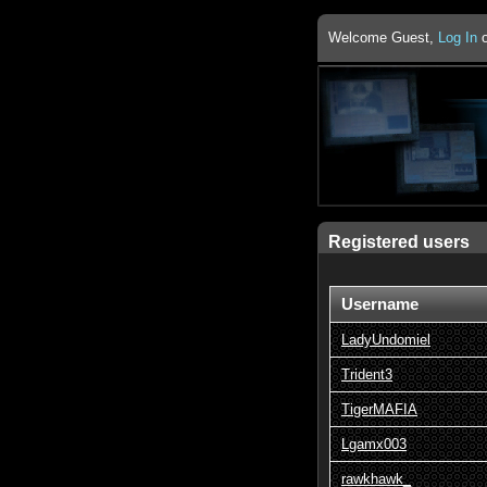
Welcome Guest,
Log In
Registered users
Username
LadyUndomiel
Trident3
TigerMAFIA
Lgamx003
rawkhawk_