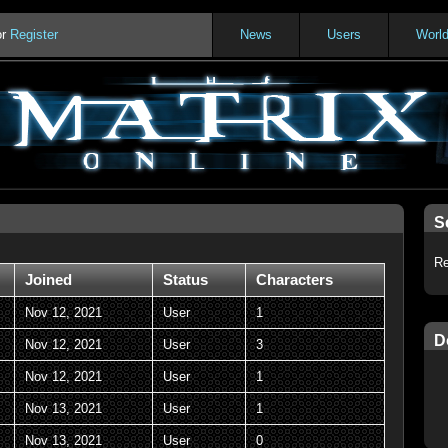
or
Register
News
Users
Worl
S
Re
Joined
Status
Characters
Nov 12, 2021
User
1
D
Nov 12, 2021
User
3
Nov 12, 2021
User
1
Nov 13, 2021
User
1
Nov 13, 2021
User
0