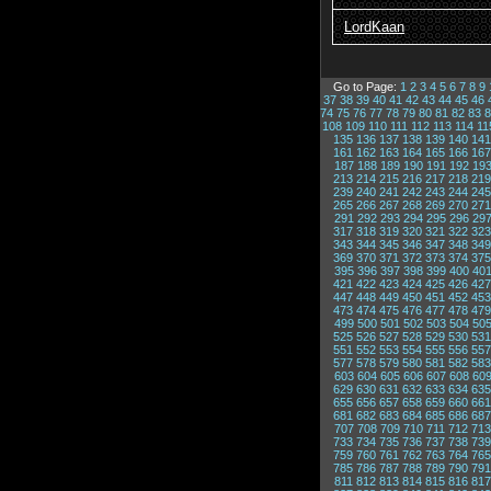
LordKaan
Go to Page:
1
2
3
4
5
6
7
8
9
37
38
39
40
41
42
43
44
45
46
74
75
76
77
78
79
80
81
82
83
8
108
109
110
111
112
113
114
11
135
136
137
138
139
140
141
161
162
163
164
165
166
167
187
188
189
190
191
192
19
213
214
215
216
217
218
219
239
240
241
242
243
244
245
265
266
267
268
269
270
271
291
292
293
294
295
296
29
317
318
319
320
321
322
323
343
344
345
346
347
348
349
369
370
371
372
373
374
375
395
396
397
398
399
400
40
421
422
423
424
425
426
427
447
448
449
450
451
452
453
473
474
475
476
477
478
479
499
500
501
502
503
504
50
525
526
527
528
529
530
531
551
552
553
554
555
556
557
577
578
579
580
581
582
583
603
604
605
606
607
608
60
629
630
631
632
633
634
635
655
656
657
658
659
660
661
681
682
683
684
685
686
687
707
708
709
710
711
712
713
733
734
735
736
737
738
739
759
760
761
762
763
764
765
785
786
787
788
789
790
791
811
812
813
814
815
816
817