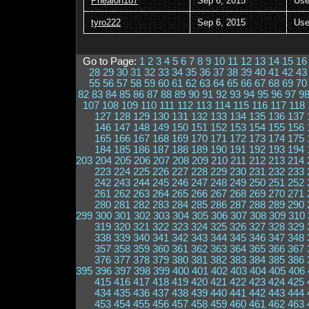
Phealon187
Sep 6, 2015
Use
tyro222
Sep 6, 2015
Use
Go to Page:
1
2
3
4
5
6
7
8
9
10
11
12
13
14
15
16
28
29
30
31
32
33
34
35
36
37
38
39
40
41
42
43
55
56
57
58
59
60
61
62
63
64
65
66
67
68
69
70
82
83
84
85
86
87
88
89
90
91
92
93
94
95
96
97
9
107
108
109
110
111
112
113
114
115
116
117
118
127
128
129
130
131
132
133
134
135
136
137
146
147
148
149
150
151
152
153
154
155
156
165
166
167
168
169
170
171
172
173
174
175
184
185
186
187
188
189
190
191
192
193
194
203
204
205
206
207
208
209
210
211
212
213
214
223
224
225
226
227
228
229
230
231
232
233
242
243
244
245
246
247
248
249
250
251
252
261
262
263
264
265
266
267
268
269
270
271
280
281
282
283
284
285
286
287
288
289
290
299
300
301
302
303
304
305
306
307
308
309
310
319
320
321
322
323
324
325
326
327
328
329
338
339
340
341
342
343
344
345
346
347
348
357
358
359
360
361
362
363
364
365
366
367
376
377
378
379
380
381
382
383
384
385
386
395
396
397
398
399
400
401
402
403
404
405
406
415
416
417
418
419
420
421
422
423
424
425
434
435
436
437
438
439
440
441
442
443
444
453
454
455
456
457
458
459
460
461
462
463