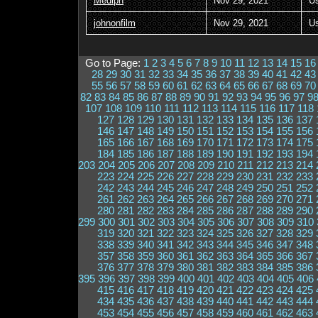
Mediph
Nov 29, 2021
U
johnonfilm
Nov 29, 2021
U
Go to Page:
1
2
3
4
5
6
7
8
9
10
11
12
13
14
15
16
28
29
30
31
32
33
34
35
36
37
38
39
40
41
42
43
55
56
57
58
59
60
61
62
63
64
65
66
67
68
69
70
82
83
84
85
86
87
88
89
90
91
92
93
94
95
96
97
9
107
108
109
110
111
112
113
114
115
116
117
118
127
128
129
130
131
132
133
134
135
136
137
146
147
148
149
150
151
152
153
154
155
156
165
166
167
168
169
170
171
172
173
174
175
184
185
186
187
188
189
190
191
192
193
194
203
204
205
206
207
208
209
210
211
212
213
214
223
224
225
226
227
228
229
230
231
232
233
242
243
244
245
246
247
248
249
250
251
252
261
262
263
264
265
266
267
268
269
270
271
280
281
282
283
284
285
286
287
288
289
290
299
300
301
302
303
304
305
306
307
308
309
310
319
320
321
322
323
324
325
326
327
328
329
338
339
340
341
342
343
344
345
346
347
348
357
358
359
360
361
362
363
364
365
366
367
376
377
378
379
380
381
382
383
384
385
386
395
396
397
398
399
400
401
402
403
404
405
406
415
416
417
418
419
420
421
422
423
424
425
434
435
436
437
438
439
440
441
442
443
444
453
454
455
456
457
458
459
460
461
462
463