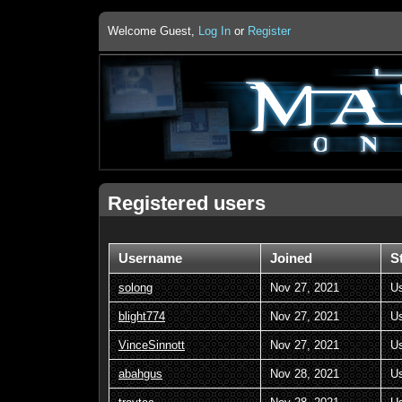
Welcome Guest,
Log In
or
Register
Registered users
Username
Joined
S
solong
Nov 27, 2021
U
blight774
Nov 27, 2021
U
VinceSinnott
Nov 27, 2021
U
abahgus
Nov 28, 2021
U