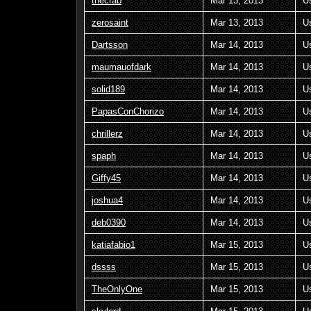
thecrab
Mar 13, 2013
U
zerosaint
Mar 13, 2013
U
Dartsson
Mar 14, 2013
U
maumauofdark
Mar 14, 2013
U
solid189
Mar 14, 2013
U
PapasConChorizo
Mar 14, 2013
U
chrillerz
Mar 14, 2013
U
spaph
Mar 14, 2013
U
Giffy45
Mar 14, 2013
U
joshua4
Mar 14, 2013
U
deb0390
Mar 14, 2013
U
katiafabio1
Mar 15, 2013
U
dssss
Mar 15, 2013
U
TheOnlyOne
Mar 15, 2013
U