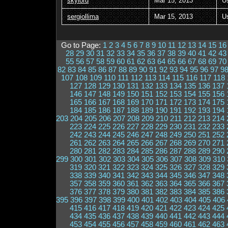
skylord
Mar 15, 2013
U
sergiollima
Mar 15, 2013
U
Go to Page:
1
2
3
4
5
6
7
8
9
10
11
12
13
14
15
16
28
29
30
31
32
33
34
35
36
37
38
39
40
41
42
43
55
56
57
58
59
60
61
62
63
64
65
66
67
68
69
70
82
83
84
85
86
87
88
89
90
91
92
93
94
95
96
97
9
107
108
109
110
111
112
113
114
115
116
117
118
127
128
129
130
131
132
133
134
135
136
137
146
147
148
149
150
151
152
153
154
155
156
165
166
167
168
169
170
171
172
173
174
175
184
185
186
187
188
189
190
191
192
193
194
203
204
205
206
207
208
209
210
211
212
213
214
223
224
225
226
227
228
229
230
231
232
233
242
243
244
245
246
247
248
249
250
251
252
261
262
263
264
265
266
267
268
269
270
271
280
281
282
283
284
285
286
287
288
289
290
299
300
301
302
303
304
305
306
307
308
309
310
319
320
321
322
323
324
325
326
327
328
329
338
339
340
341
342
343
344
345
346
347
348
357
358
359
360
361
362
363
364
365
366
367
376
377
378
379
380
381
382
383
384
385
386
395
396
397
398
399
400
401
402
403
404
405
406
415
416
417
418
419
420
421
422
423
424
425
434
435
436
437
438
439
440
441
442
443
444
453
454
455
456
457
458
459
460
461
462
463