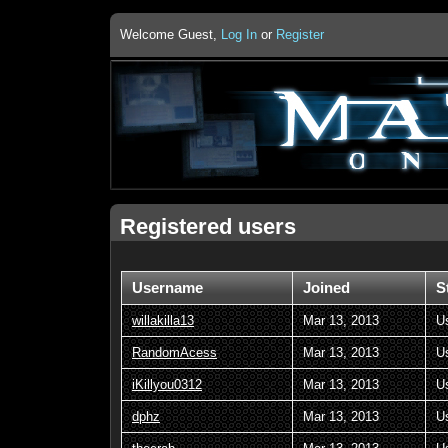
Welcome Guest,
Log In
or
Register
Registered users
Username
Joined
S
willakilla13
Mar 13, 2013
U
RandomAcess
Mar 13, 2013
U
iKillyou0312
Mar 13, 2013
U
dphz
Mar 13, 2013
U