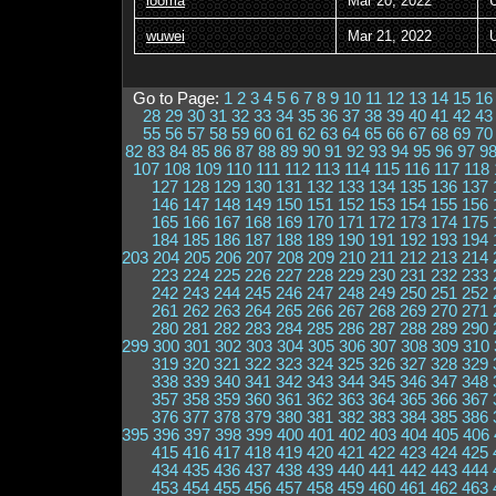
looma
Mar 20, 2022
wuwei
Mar 21, 2022
Go to Page:
1
2
3
4
5
6
7
8
9
10
11
12
13
14
15
16
28
29
30
31
32
33
34
35
36
37
38
39
40
41
42
43
55
56
57
58
59
60
61
62
63
64
65
66
67
68
69
70
82
83
84
85
86
87
88
89
90
91
92
93
94
95
96
97
9
107
108
109
110
111
112
113
114
115
116
117
118
127
128
129
130
131
132
133
134
135
136
137
146
147
148
149
150
151
152
153
154
155
156
165
166
167
168
169
170
171
172
173
174
175
184
185
186
187
188
189
190
191
192
193
194
203
204
205
206
207
208
209
210
211
212
213
214
223
224
225
226
227
228
229
230
231
232
233
242
243
244
245
246
247
248
249
250
251
252
261
262
263
264
265
266
267
268
269
270
271
280
281
282
283
284
285
286
287
288
289
290
299
300
301
302
303
304
305
306
307
308
309
310
319
320
321
322
323
324
325
326
327
328
329
338
339
340
341
342
343
344
345
346
347
348
357
358
359
360
361
362
363
364
365
366
367
376
377
378
379
380
381
382
383
384
385
386
395
396
397
398
399
400
401
402
403
404
405
406
415
416
417
418
419
420
421
422
423
424
425
434
435
436
437
438
439
440
441
442
443
444
453
454
455
456
457
458
459
460
461
462
463