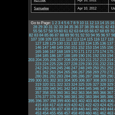
RzrTrek
Apr 10, 2012
Us
Samuelee
Apr 10, 2012
Us
Go to Page:
1
2
3
4
5
6
7
8
9
10
11
12
13
14
15
16
28
29
30
31
32
33
34
35
36
37
38
39
40
41
42
43
55
56
57
58
59
60
61
62
63
64
65
66
67
68
69
70
82
83
84
85
86
87
88
89
90
91
92
93
94
95
96
97
9
107
108
109
110
111
112
113
114
115
116
117
118
127
128
129
130
131
132
133
134
135
136
137
146
147
148
149
150
151
152
153
154
155
156
165
166
167
168
169
170
171
172
173
174
175
184
185
186
187
188
189
190
191
192
193
194
203
204
205
206
207
208
209
210
211
212
213
214
223
224
225
226
227
228
229
230
231
232
233
242
243
244
245
246
247
248
249
250
251
252
261
262
263
264
265
266
267
268
269
270
271
280
281
282
283
284
285
286
287
288
289
290
299
300
301
302
303
304
305
306
307
308
309
310
319
320
321
322
323
324
325
326
327
328
329
338
339
340
341
342
343
344
345
346
347
348
357
358
359
360
361
362
363
364
365
366
367
376
377
378
379
380
381
382
383
384
385
386
395
396
397
398
399
400
401
402
403
404
405
406
415
416
417
418
419
420
421
422
423
424
425
434
435
436
437
438
439
440
441
442
443
444
453
454
455
456
457
458
459
460
461
462
463