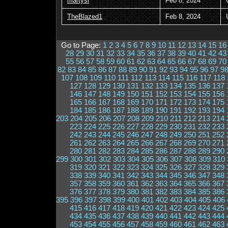
martysl
Feb 8, 2024
TheBlazed1
Feb 8, 2024
Go to Page:
1
2
3
4
5
6
7
8
9
10
11
12
13
14
15
16
28
29
30
31
32
33
34
35
36
37
38
39
40
41
42
43
55
56
57
58
59
60
61
62
63
64
65
66
67
68
69
70
82
83
84
85
86
87
88
89
90
91
92
93
94
95
96
97
9
107
108
109
110
111
112
113
114
115
116
117
118
127
128
129
130
131
132
133
134
135
136
137
146
147
148
149
150
151
152
153
154
155
156
165
166
167
168
169
170
171
172
173
174
175
184
185
186
187
188
189
190
191
192
193
194
203
204
205
206
207
208
209
210
211
212
213
214
223
224
225
226
227
228
229
230
231
232
233
242
243
244
245
246
247
248
249
250
251
252
261
262
263
264
265
266
267
268
269
270
271
280
281
282
283
284
285
286
287
288
289
290
299
300
301
302
303
304
305
306
307
308
309
310
319
320
321
322
323
324
325
326
327
328
329
338
339
340
341
342
343
344
345
346
347
348
357
358
359
360
361
362
363
364
365
366
367
376
377
378
379
380
381
382
383
384
385
386
395
396
397
398
399
400
401
402
403
404
405
406
415
416
417
418
419
420
421
422
423
424
425
434
435
436
437
438
439
440
441
442
443
444
453
454
455
456
457
458
459
460
461
462
463