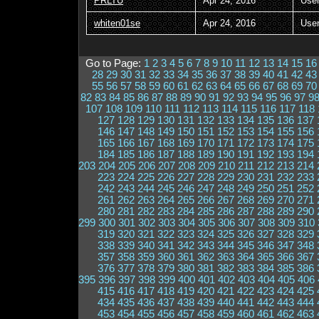
PRLTU
Apr 24, 2016
Use
whiten01se
Apr 24, 2016
Use
Go to Page:
1
2
3
4
5
6
7
8
9
10
11
12
13
14
15
16
28
29
30
31
32
33
34
35
36
37
38
39
40
41
42
43
55
56
57
58
59
60
61
62
63
64
65
66
67
68
69
70
82
83
84
85
86
87
88
89
90
91
92
93
94
95
96
97
9
107
108
109
110
111
112
113
114
115
116
117
118
127
128
129
130
131
132
133
134
135
136
137
146
147
148
149
150
151
152
153
154
155
156
165
166
167
168
169
170
171
172
173
174
175
184
185
186
187
188
189
190
191
192
193
194
203
204
205
206
207
208
209
210
211
212
213
214
223
224
225
226
227
228
229
230
231
232
233
242
243
244
245
246
247
248
249
250
251
252
261
262
263
264
265
266
267
268
269
270
271
280
281
282
283
284
285
286
287
288
289
290
299
300
301
302
303
304
305
306
307
308
309
310
319
320
321
322
323
324
325
326
327
328
329
338
339
340
341
342
343
344
345
346
347
348
357
358
359
360
361
362
363
364
365
366
367
376
377
378
379
380
381
382
383
384
385
386
395
396
397
398
399
400
401
402
403
404
405
406
415
416
417
418
419
420
421
422
423
424
425
434
435
436
437
438
439
440
441
442
443
444
453
454
455
456
457
458
459
460
461
462
463