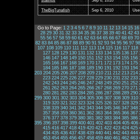
stalinos
Sep 6, 2010
Use
TheBigTunafish
Sep 6, 2010
Use
Go to Page:
1
2
3
4
5
6
7
8
9
10
11
12
13
14
15
16
28
29
30
31
32
33
34
35
36
37
38
39
40
41
42
43
55
56
57
58
59
60
61
62
63
64
65
66
67
68
69
70
82
83
84
85
86
87
88
89
90
91
92
93
94
95
96
97
9
107
108
109
110
111
112
113
114
115
116
117
118
127
128
129
130
131
132
133
134
135
136
137
146
147
148
149
150
151
152
153
154
155
156
165
166
167
168
169
170
171
172
173
174
175
184
185
186
187
188
189
190
191
192
193
194
203
204
205
206
207
208
209
210
211
212
213
214
223
224
225
226
227
228
229
230
231
232
233
242
243
244
245
246
247
248
249
250
251
252
261
262
263
264
265
266
267
268
269
270
271
280
281
282
283
284
285
286
287
288
289
290
299
300
301
302
303
304
305
306
307
308
309
310
319
320
321
322
323
324
325
326
327
328
329
338
339
340
341
342
343
344
345
346
347
348
357
358
359
360
361
362
363
364
365
366
367
376
377
378
379
380
381
382
383
384
385
386
395
396
397
398
399
400
401
402
403
404
405
406
415
416
417
418
419
420
421
422
423
424
425
434
435
436
437
438
439
440
441
442
443
444
453
454
455
456
457
458
459
460
461
462
463