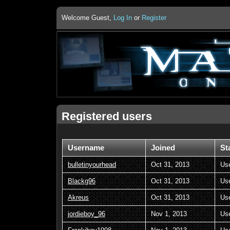
Welcome Guest,
Log In
or
Register
Registered users
Username
Joined
St
bulletinyourhead
Oct 31, 2013
Us
Blackg96
Oct 31, 2013
Us
Akreus
Oct 31, 2013
Us
jordieboy_96
Nov 1, 2013
Us