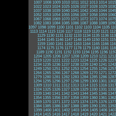
1007
1008
1009
1010
1011
1012
1013
1014
101
1022
1023
1024
1025
1026
1027
1028
1029
103
1037
1038
1039
1040
1041
1042
1043
1044
104
1052
1053
1054
1055
1056
1057
1058
1059
106
1067
1068
1069
1070
1071
1072
1073
1074
107
1082
1083
1084
1085
1086
1087
1088
1089
109
1097
1098
1099
1100
1101
1102
1103
1104
1105
11
1113
1114
1115
1116
1117
1118
1119
1120
1121
112
1129
1130
1131
1132
1133
1134
1135
1136
113
1144
1145
1146
1147
1148
1149
1150
1151
115
1159
1160
1161
1162
1163
1164
1165
1166
116
1174
1175
1176
1177
1178
1179
1180
1181
118
1189
1190
1191
1192
1193
1194
1195
1196
119
1204
1205
1206
1207
1208
1209
1210
1211
121
1219
1220
1221
1222
1223
1224
1225
1226
122
1234
1235
1236
1237
1238
1239
1240
1241
124
1249
1250
1251
1252
1253
1254
1255
1256
125
1264
1265
1266
1267
1268
1269
1270
1271
127
1279
1280
1281
1282
1283
1284
1285
1286
128
1294
1295
1296
1297
1298
1299
1300
1301
130
1309
1310
1311
1312
1313
1314
1315
1316
131
1324
1325
1326
1327
1328
1329
1330
1331
133
1339
1340
1341
1342
1343
1344
1345
1346
134
1354
1355
1356
1357
1358
1359
1360
1361
136
1369
1370
1371
1372
1373
1374
1375
1376
137
1384
1385
1386
1387
1388
1389
1390
1391
139
1399
1400
1401
1402
1403
1404
1405
1406
140
1414
1415
1416
1417
1418
1419
1420
1421
142