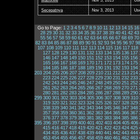
MatrixMe
Nov 3, 2013
Us
Secepatnya
Nov 3, 2013
Us
Go to Page:
1
2
3
4
5
6
7
8
9
10
11
12
13
14
15
16
28
29
30
31
32
33
34
35
36
37
38
39
40
41
42
43
55
56
57
58
59
60
61
62
63
64
65
66
67
68
69
70
82
83
84
85
86
87
88
89
90
91
92
93
94
95
96
97
9
107
108
109
110
111
112
113
114
115
116
117
118
127
128
129
130
131
132
133
134
135
136
137
146
147
148
149
150
151
152
153
154
155
156
165
166
167
168
169
170
171
172
173
174
175
184
185
186
187
188
189
190
191
192
193
194
203
204
205
206
207
208
209
210
211
212
213
214
223
224
225
226
227
228
229
230
231
232
233
242
243
244
245
246
247
248
249
250
251
252
261
262
263
264
265
266
267
268
269
270
271
280
281
282
283
284
285
286
287
288
289
290
299
300
301
302
303
304
305
306
307
308
309
310
319
320
321
322
323
324
325
326
327
328
329
338
339
340
341
342
343
344
345
346
347
348
357
358
359
360
361
362
363
364
365
366
367
376
377
378
379
380
381
382
383
384
385
386
395
396
397
398
399
400
401
402
403
404
405
406
415
416
417
418
419
420
421
422
423
424
425
434
435
436
437
438
439
440
441
442
443
444
453
454
455
456
457
458
459
460
461
462
463