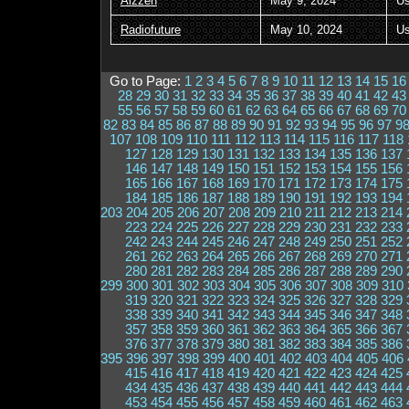
Aizzen
May 9, 2024
Us
Radiofuture
May 10, 2024
Us
Go to Page:
1
2
3
4
5
6
7
8
9
10
11
12
13
14
15
16
28
29
30
31
32
33
34
35
36
37
38
39
40
41
42
43
55
56
57
58
59
60
61
62
63
64
65
66
67
68
69
70
82
83
84
85
86
87
88
89
90
91
92
93
94
95
96
97
9
107
108
109
110
111
112
113
114
115
116
117
118
127
128
129
130
131
132
133
134
135
136
137
146
147
148
149
150
151
152
153
154
155
156
165
166
167
168
169
170
171
172
173
174
175
184
185
186
187
188
189
190
191
192
193
194
203
204
205
206
207
208
209
210
211
212
213
214
223
224
225
226
227
228
229
230
231
232
233
242
243
244
245
246
247
248
249
250
251
252
261
262
263
264
265
266
267
268
269
270
271
280
281
282
283
284
285
286
287
288
289
290
299
300
301
302
303
304
305
306
307
308
309
310
319
320
321
322
323
324
325
326
327
328
329
338
339
340
341
342
343
344
345
346
347
348
357
358
359
360
361
362
363
364
365
366
367
376
377
378
379
380
381
382
383
384
385
386
395
396
397
398
399
400
401
402
403
404
405
406
415
416
417
418
419
420
421
422
423
424
425
434
435
436
437
438
439
440
441
442
443
444
453
454
455
456
457
458
459
460
461
462
463