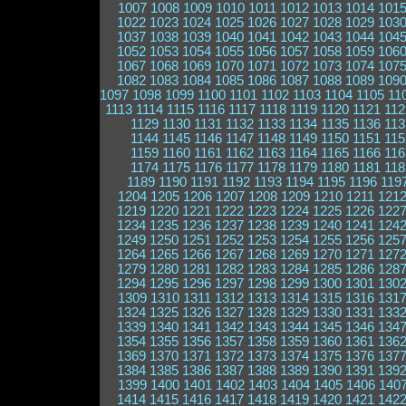
1007
1008
1009
1010
1011
1012
1013
1014
101
1022
1023
1024
1025
1026
1027
1028
1029
103
1037
1038
1039
1040
1041
1042
1043
1044
104
1052
1053
1054
1055
1056
1057
1058
1059
106
1067
1068
1069
1070
1071
1072
1073
1074
107
1082
1083
1084
1085
1086
1087
1088
1089
109
1097
1098
1099
1100
1101
1102
1103
1104
1105
11
1113
1114
1115
1116
1117
1118
1119
1120
1121
112
1129
1130
1131
1132
1133
1134
1135
1136
113
1144
1145
1146
1147
1148
1149
1150
1151
115
1159
1160
1161
1162
1163
1164
1165
1166
116
1174
1175
1176
1177
1178
1179
1180
1181
118
1189
1190
1191
1192
1193
1194
1195
1196
119
1204
1205
1206
1207
1208
1209
1210
1211
121
1219
1220
1221
1222
1223
1224
1225
1226
122
1234
1235
1236
1237
1238
1239
1240
1241
124
1249
1250
1251
1252
1253
1254
1255
1256
125
1264
1265
1266
1267
1268
1269
1270
1271
127
1279
1280
1281
1282
1283
1284
1285
1286
128
1294
1295
1296
1297
1298
1299
1300
1301
130
1309
1310
1311
1312
1313
1314
1315
1316
131
1324
1325
1326
1327
1328
1329
1330
1331
133
1339
1340
1341
1342
1343
1344
1345
1346
134
1354
1355
1356
1357
1358
1359
1360
1361
136
1369
1370
1371
1372
1373
1374
1375
1376
137
1384
1385
1386
1387
1388
1389
1390
1391
139
1399
1400
1401
1402
1403
1404
1405
1406
140
1414
1415
1416
1417
1418
1419
1420
1421
142