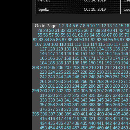
hercaft
Oct 14, 2019
Use
Speltz
Oct 15, 2019
Use
Go to Page:
1
2
3
4
5
6
7
8
9
10
11
12
13
14
15
16
28
29
30
31
32
33
34
35
36
37
38
39
40
41
42
43
55
56
57
58
59
60
61
62
63
64
65
66
67
68
69
70
82
83
84
85
86
87
88
89
90
91
92
93
94
95
96
97
9
107
108
109
110
111
112
113
114
115
116
117
118
127
128
129
130
131
132
133
134
135
136
137
146
147
148
149
150
151
152
153
154
155
156
165
166
167
168
169
170
171
172
173
174
175
184
185
186
187
188
189
190
191
192
193
194
203
204
205
206
207
208
209
210
211
212
213
214
223
224
225
226
227
228
229
230
231
232
233
242
243
244
245
246
247
248
249
250
251
252
261
262
263
264
265
266
267
268
269
270
271
280
281
282
283
284
285
286
287
288
289
290
299
300
301
302
303
304
305
306
307
308
309
310
319
320
321
322
323
324
325
326
327
328
329
338
339
340
341
342
343
344
345
346
347
348
357
358
359
360
361
362
363
364
365
366
367
376
377
378
379
380
381
382
383
384
385
386
395
396
397
398
399
400
401
402
403
404
405
406
415
416
417
418
419
420
421
422
423
424
425
434
435
436
437
438
439
440
441
442
443
444
453
454
455
456
457
458
459
460
461
462
463