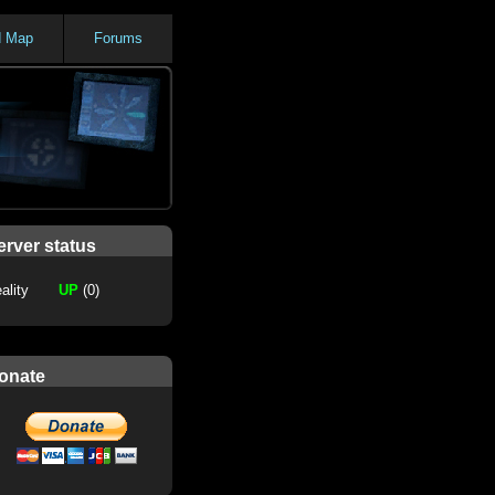
d Map
Forums
erver status
ality
UP
(0)
onate