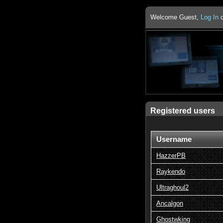
Welcome Guest,
Log In
Registered users
Username
HazzerPB
Raykendo
Ultraghoul2
Ancalgon
Ghostwking