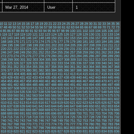
Mar 27, 2014
User
1
10
11
12
13
14
15
16
17
18
19
20
21
22
23
24
25
26
27
28
29
30
31
32
33
34
35
36
47
48
49
50
51
52
53
54
55
56
57
58
59
60
61
62
63
64
65
66
67
68
69
70
71
72
73
4
85
86
87
88
89
90
91
92
93
94
95
96
97
98
99
100
101
102
103
104
105
106
107
5
116
117
118
119
120
121
122
123
124
125
126
127
128
129
130
131
132
133
134
142
143
144
145
146
147
148
149
150
151
152
153
154
155
156
157
158
159
160
168
169
170
171
172
173
174
175
176
177
178
179
180
181
182
183
184
185
186
3
194
195
196
197
198
199
200
201
202
203
204
205
206
207
208
209
210
211
212
220
221
222
223
224
225
226
227
228
229
230
231
232
233
234
235
236
237
238
246
247
248
249
250
251
252
253
254
255
256
257
258
259
260
261
262
263
264
272
273
274
275
276
277
278
279
280
281
282
283
284
285
286
287
288
289
290
7
298
299
300
301
302
303
304
305
306
307
308
309
310
311
312
313
314
315
316
324
325
326
327
328
329
330
331
332
333
334
335
336
337
338
339
340
341
342
350
351
352
353
354
355
356
357
358
359
360
361
362
363
364
365
366
367
368
376
377
378
379
380
381
382
383
384
385
386
387
388
389
390
391
392
393
394
1
402
403
404
405
406
407
408
409
410
411
412
413
414
415
416
417
418
419
420
428
429
430
431
432
433
434
435
436
437
438
439
440
441
442
443
444
445
446
454
455
456
457
458
459
460
461
462
463
464
465
466
467
468
469
470
471
472
480
481
482
483
484
485
486
487
488
489
490
491
492
493
494
495
496
497
498
5
506
507
508
509
510
511
512
513
514
515
516
517
518
519
520
521
522
523
524
532
533
534
535
536
537
538
539
540
541
542
543
544
545
546
547
548
549
550
558
559
560
561
562
563
564
565
566
567
568
569
570
571
572
573
574
575
576
584
585
586
587
588
589
590
591
592
593
594
595
596
597
598
599
600
601
602
9
610
611
612
613
614
615
616
617
618
619
620
621
622
623
624
625
626
627
628
636
637
638
639
640
641
642
643
644
645
646
647
648
649
650
651
652
653
654
662
663
664
665
666
667
668
669
670
671
672
673
674
675
676
677
678
679
680
688
689
690
691
692
693
694
695
696
697
698
699
700
701
702
703
704
705
706
714
715
716
717
718
719
720
721
722
723
724
725
726
727
728
729
730
731
732
740
741
742
743
744
745
746
747
748
749
750
751
752
753
754
755
756
757
758
766
767
768
769
770
771
772
773
774
775
776
777
778
779
780
781
782
783
784
792
793
794
795
796
797
798
799
800
801
802
803
804
805
806
807
808
809
810
818
819
820
821
822
823
824
825
826
827
828
829
830
831
832
833
834
835
836