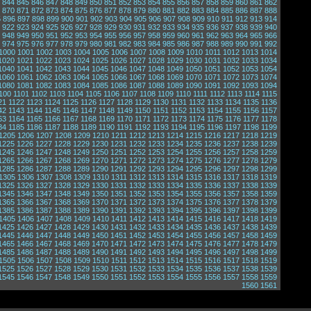
844
845
846
847
848
849
850
851
852
853
854
855
856
857
858
859
860
861
862
870
871
872
873
874
875
876
877
878
879
880
881
882
883
884
885
886
887
888
5
896
897
898
899
900
901
902
903
904
905
906
907
908
909
910
911
912
913
914
922
923
924
925
926
927
928
929
930
931
932
933
934
935
936
937
938
939
940
948
949
950
951
952
953
954
955
956
957
958
959
960
961
962
963
964
965
966
974
975
976
977
978
979
980
981
982
983
984
985
986
987
988
989
990
991
992
1000
1001
1002
1003
1004
1005
1006
1007
1008
1009
1010
1011
1012
1013
1014
1020
1021
1022
1023
1024
1025
1026
1027
1028
1029
1030
1031
1032
1033
1034
1040
1041
1042
1043
1044
1045
1046
1047
1048
1049
1050
1051
1052
1053
1054
1060
1061
1062
1063
1064
1065
1066
1067
1068
1069
1070
1071
1072
1073
1074
1080
1081
1082
1083
1084
1085
1086
1087
1088
1089
1090
1091
1092
1093
1094
100
1101
1102
1103
1104
1105
1106
1107
1108
1109
1110
1111
1112
1113
1114
1115
21
1122
1123
1124
1125
1126
1127
1128
1129
1130
1131
1132
1133
1134
1135
1136
42
1143
1144
1145
1146
1147
1148
1149
1150
1151
1152
1153
1154
1155
1156
1157
63
1164
1165
1166
1167
1168
1169
1170
1171
1172
1173
1174
1175
1176
1177
1178
84
1185
1186
1187
1188
1189
1190
1191
1192
1193
1194
1195
1196
1197
1198
1199
1205
1206
1207
1208
1209
1210
1211
1212
1213
1214
1215
1216
1217
1218
1219
1225
1226
1227
1228
1229
1230
1231
1232
1233
1234
1235
1236
1237
1238
1239
1245
1246
1247
1248
1249
1250
1251
1252
1253
1254
1255
1256
1257
1258
1259
1265
1266
1267
1268
1269
1270
1271
1272
1273
1274
1275
1276
1277
1278
1279
1285
1286
1287
1288
1289
1290
1291
1292
1293
1294
1295
1296
1297
1298
1299
1305
1306
1307
1308
1309
1310
1311
1312
1313
1314
1315
1316
1317
1318
1319
1325
1326
1327
1328
1329
1330
1331
1332
1333
1334
1335
1336
1337
1338
1339
1345
1346
1347
1348
1349
1350
1351
1352
1353
1354
1355
1356
1357
1358
1359
1365
1366
1367
1368
1369
1370
1371
1372
1373
1374
1375
1376
1377
1378
1379
1385
1386
1387
1388
1389
1390
1391
1392
1393
1394
1395
1396
1397
1398
1399
1405
1406
1407
1408
1409
1410
1411
1412
1413
1414
1415
1416
1417
1418
1419
1425
1426
1427
1428
1429
1430
1431
1432
1433
1434
1435
1436
1437
1438
1439
1445
1446
1447
1448
1449
1450
1451
1452
1453
1454
1455
1456
1457
1458
1459
1465
1466
1467
1468
1469
1470
1471
1472
1473
1474
1475
1476
1477
1478
1479
1485
1486
1487
1488
1489
1490
1491
1492
1493
1494
1495
1496
1497
1498
1499
1505
1506
1507
1508
1509
1510
1511
1512
1513
1514
1515
1516
1517
1518
1519
1525
1526
1527
1528
1529
1530
1531
1532
1533
1534
1535
1536
1537
1538
1539
1545
1546
1547
1548
1549
1550
1551
1552
1553
1554
1555
1556
1557
1558
1559
1560
1561