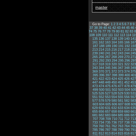
master
Go to Page:
1
2
3
4
5
6
7
8
9
37
38
39
40
41
42
43
44
45
46
74
75
76
77
78
79
80
81
82
83
8
108
109
110
111
112
113
114
11
135
136
137
138
139
140
141
161
162
163
164
165
166
167
187
188
189
190
191
192
19
213
214
215
216
217
218
219
239
240
241
242
243
244
245
265
266
267
268
269
270
271
291
292
293
294
295
296
29
317
318
319
320
321
322
323
343
344
345
346
347
348
349
369
370
371
372
373
374
375
395
396
397
398
399
400
40
421
422
423
424
425
426
427
447
448
449
450
451
452
453
473
474
475
476
477
478
479
499
500
501
502
503
504
50
525
526
527
528
529
530
531
551
552
553
554
555
556
557
577
578
579
580
581
582
583
603
604
605
606
607
608
60
629
630
631
632
633
634
635
655
656
657
658
659
660
661
681
682
683
684
685
686
687
707
708
709
710
711
712
713
733
734
735
736
737
738
739
759
760
761
762
763
764
765
785
786
787
788
789
790
791
811
812
813
814
815
816
817