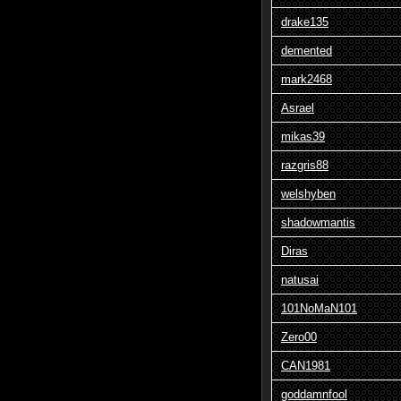
drake135
demented
mark2468
Asrael
mikas39
razgris88
welshyben
shadowmantis
Diras
natusai
101NoMaN101
Zero00
CAN1981
goddamnfool