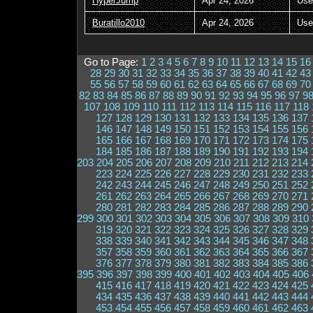
HyperJump
Apr 24, 2026
Use
Buratillo2010
Apr 24, 2026
Use
Go to Page:
1
2
3
4
5
6
7
8
9
10
11
12
13
14
15
16
28
29
30
31
32
33
34
35
36
37
38
39
40
41
42
43
55
56
57
58
59
60
61
62
63
64
65
66
67
68
69
70
82
83
84
85
86
87
88
89
90
91
92
93
94
95
96
97
9
107
108
109
110
111
112
113
114
115
116
117
118
127
128
129
130
131
132
133
134
135
136
137
146
147
148
149
150
151
152
153
154
155
156
165
166
167
168
169
170
171
172
173
174
175
184
185
186
187
188
189
190
191
192
193
194
203
204
205
206
207
208
209
210
211
212
213
214
223
224
225
226
227
228
229
230
231
232
233
242
243
244
245
246
247
248
249
250
251
252
261
262
263
264
265
266
267
268
269
270
271
280
281
282
283
284
285
286
287
288
289
290
299
300
301
302
303
304
305
306
307
308
309
310
319
320
321
322
323
324
325
326
327
328
329
338
339
340
341
342
343
344
345
346
347
348
357
358
359
360
361
362
363
364
365
366
367
376
377
378
379
380
381
382
383
384
385
386
395
396
397
398
399
400
401
402
403
404
405
406
415
416
417
418
419
420
421
422
423
424
425
434
435
436
437
438
439
440
441
442
443
444
453
454
455
456
457
458
459
460
461
462
463