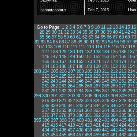
patrykiaa
Feb 7, 2015
User
neoautonomus
Feb 7, 2015
User
Go to Page:
1
2
3
4
5
6
7
8
9
10
11
12
13
14
15
16
28
29
30
31
32
33
34
35
36
37
38
39
40
41
42
43
55
56
57
58
59
60
61
62
63
64
65
66
67
68
69
70
82
83
84
85
86
87
88
89
90
91
92
93
94
95
96
97
9
107
108
109
110
111
112
113
114
115
116
117
118
127
128
129
130
131
132
133
134
135
136
137
146
147
148
149
150
151
152
153
154
155
156
165
166
167
168
169
170
171
172
173
174
175
184
185
186
187
188
189
190
191
192
193
194
203
204
205
206
207
208
209
210
211
212
213
214
223
224
225
226
227
228
229
230
231
232
233
242
243
244
245
246
247
248
249
250
251
252
261
262
263
264
265
266
267
268
269
270
271
280
281
282
283
284
285
286
287
288
289
290
299
300
301
302
303
304
305
306
307
308
309
310
319
320
321
322
323
324
325
326
327
328
329
338
339
340
341
342
343
344
345
346
347
348
357
358
359
360
361
362
363
364
365
366
367
376
377
378
379
380
381
382
383
384
385
386
395
396
397
398
399
400
401
402
403
404
405
406
415
416
417
418
419
420
421
422
423
424
425
434
435
436
437
438
439
440
441
442
443
444
453
454
455
456
457
458
459
460
461
462
463