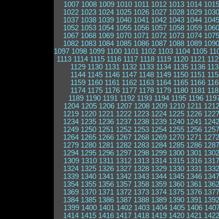
1007
1008
1009
1010
1011
1012
1013
1014
101
1022
1023
1024
1025
1026
1027
1028
1029
103
1037
1038
1039
1040
1041
1042
1043
1044
104
1052
1053
1054
1055
1056
1057
1058
1059
106
1067
1068
1069
1070
1071
1072
1073
1074
107
1082
1083
1084
1085
1086
1087
1088
1089
109
1097
1098
1099
1100
1101
1102
1103
1104
1105
11
1113
1114
1115
1116
1117
1118
1119
1120
1121
112
1129
1130
1131
1132
1133
1134
1135
1136
113
1144
1145
1146
1147
1148
1149
1150
1151
115
1159
1160
1161
1162
1163
1164
1165
1166
116
1174
1175
1176
1177
1178
1179
1180
1181
118
1189
1190
1191
1192
1193
1194
1195
1196
119
1204
1205
1206
1207
1208
1209
1210
1211
121
1219
1220
1221
1222
1223
1224
1225
1226
122
1234
1235
1236
1237
1238
1239
1240
1241
124
1249
1250
1251
1252
1253
1254
1255
1256
125
1264
1265
1266
1267
1268
1269
1270
1271
127
1279
1280
1281
1282
1283
1284
1285
1286
128
1294
1295
1296
1297
1298
1299
1300
1301
130
1309
1310
1311
1312
1313
1314
1315
1316
131
1324
1325
1326
1327
1328
1329
1330
1331
133
1339
1340
1341
1342
1343
1344
1345
1346
134
1354
1355
1356
1357
1358
1359
1360
1361
136
1369
1370
1371
1372
1373
1374
1375
1376
137
1384
1385
1386
1387
1388
1389
1390
1391
139
1399
1400
1401
1402
1403
1404
1405
1406
140
1414
1415
1416
1417
1418
1419
1420
1421
142