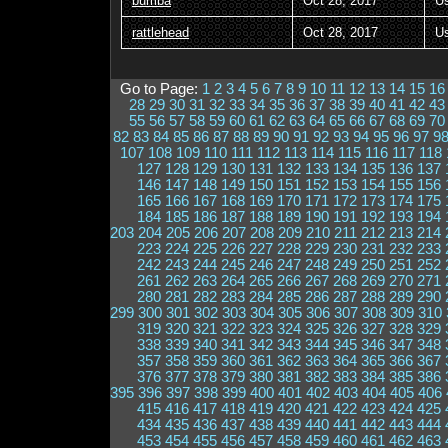
bumba
Oct 28, 2017
U
rattlehead
Oct 28, 2017
U
Go to Page:
1
2
3
4
5
6
7
8
9
10
11
12
13
14
15
16
28
29
30
31
32
33
34
35
36
37
38
39
40
41
42
43
55
56
57
58
59
60
61
62
63
64
65
66
67
68
69
70
82
83
84
85
86
87
88
89
90
91
92
93
94
95
96
97
9
107
108
109
110
111
112
113
114
115
116
117
118
127
128
129
130
131
132
133
134
135
136
137
146
147
148
149
150
151
152
153
154
155
156
165
166
167
168
169
170
171
172
173
174
175
184
185
186
187
188
189
190
191
192
193
194
203
204
205
206
207
208
209
210
211
212
213
214
223
224
225
226
227
228
229
230
231
232
233
242
243
244
245
246
247
248
249
250
251
252
261
262
263
264
265
266
267
268
269
270
271
280
281
282
283
284
285
286
287
288
289
290
299
300
301
302
303
304
305
306
307
308
309
310
319
320
321
322
323
324
325
326
327
328
329
338
339
340
341
342
343
344
345
346
347
348
357
358
359
360
361
362
363
364
365
366
367
376
377
378
379
380
381
382
383
384
385
386
395
396
397
398
399
400
401
402
403
404
405
406
415
416
417
418
419
420
421
422
423
424
425
434
435
436
437
438
439
440
441
442
443
444
453
454
455
456
457
458
459
460
461
462
463