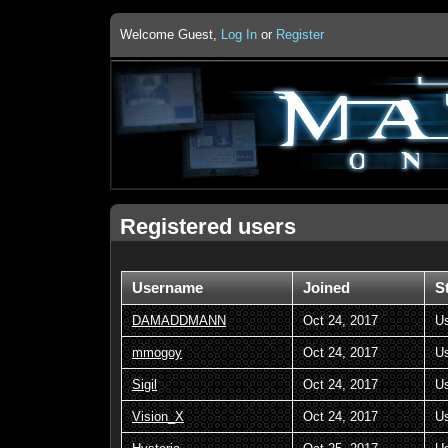
Welcome Guest,
Log In
or
Register
Registered users
Username
Joined
S
DAMADDMANN
Oct 24, 2017
U
mmogoy
Oct 24, 2017
U
Sigil
Oct 24, 2017
U
Vision_X
Oct 24, 2017
U