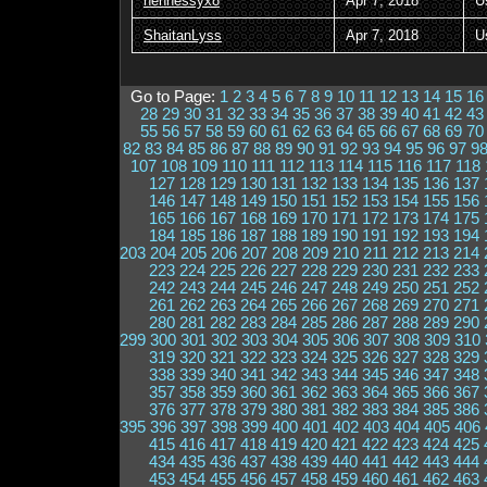
hennessyx8
Apr 7, 2018
U
ShaitanLyss
Apr 7, 2018
U
Go to Page:
1
2
3
4
5
6
7
8
9
10
11
12
13
14
15
16
28
29
30
31
32
33
34
35
36
37
38
39
40
41
42
43
55
56
57
58
59
60
61
62
63
64
65
66
67
68
69
70
82
83
84
85
86
87
88
89
90
91
92
93
94
95
96
97
9
107
108
109
110
111
112
113
114
115
116
117
118
127
128
129
130
131
132
133
134
135
136
137
146
147
148
149
150
151
152
153
154
155
156
165
166
167
168
169
170
171
172
173
174
175
184
185
186
187
188
189
190
191
192
193
194
203
204
205
206
207
208
209
210
211
212
213
214
223
224
225
226
227
228
229
230
231
232
233
242
243
244
245
246
247
248
249
250
251
252
261
262
263
264
265
266
267
268
269
270
271
280
281
282
283
284
285
286
287
288
289
290
299
300
301
302
303
304
305
306
307
308
309
310
319
320
321
322
323
324
325
326
327
328
329
338
339
340
341
342
343
344
345
346
347
348
357
358
359
360
361
362
363
364
365
366
367
376
377
378
379
380
381
382
383
384
385
386
395
396
397
398
399
400
401
402
403
404
405
406
415
416
417
418
419
420
421
422
423
424
425
434
435
436
437
438
439
440
441
442
443
444
453
454
455
456
457
458
459
460
461
462
463