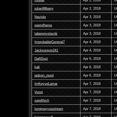
miguel
Apr 2, 2018
U
julian99barry
Apr 2, 2018
U
Naviola
Apr 3, 2018
U
seerofheros
Apr 3, 2018
U
taberonvslavrik
Apr 3, 2018
U
ImprobableGeneral7
Apr 4, 2018
U
Jacksonson241
Apr 4, 2018
U
DaftDust
Apr 5, 2018
U
kali
Apr 6, 2018
U
jadson_nosd
Apr 6, 2018
U
ImKeyveLamar
Apr 7, 2018
U
Vospi
Apr 7, 2018
U
sarelthich
Apr 7, 2018
U
longmayyoustream
Apr 7, 2018
U