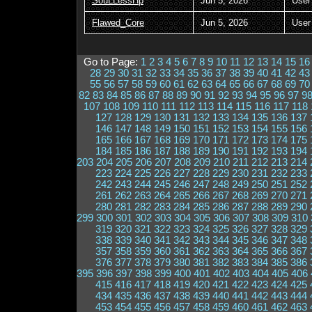
SouLLessHp
Jun 5, 2026
User
Flawed_Core
Jun 5, 2026
User
Go to Page:
1
2
3
4
5
6
7
8
9
10
11
12
13
14
15
16
28
29
30
31
32
33
34
35
36
37
38
39
40
41
42
43
55
56
57
58
59
60
61
62
63
64
65
66
67
68
69
70
82
83
84
85
86
87
88
89
90
91
92
93
94
95
96
97
9
107
108
109
110
111
112
113
114
115
116
117
118
127
128
129
130
131
132
133
134
135
136
137
146
147
148
149
150
151
152
153
154
155
156
165
166
167
168
169
170
171
172
173
174
175
184
185
186
187
188
189
190
191
192
193
194
203
204
205
206
207
208
209
210
211
212
213
214
223
224
225
226
227
228
229
230
231
232
233
242
243
244
245
246
247
248
249
250
251
252
261
262
263
264
265
266
267
268
269
270
271
280
281
282
283
284
285
286
287
288
289
290
299
300
301
302
303
304
305
306
307
308
309
310
319
320
321
322
323
324
325
326
327
328
329
338
339
340
341
342
343
344
345
346
347
348
357
358
359
360
361
362
363
364
365
366
367
376
377
378
379
380
381
382
383
384
385
386
395
396
397
398
399
400
401
402
403
404
405
406
415
416
417
418
419
420
421
422
423
424
425
434
435
436
437
438
439
440
441
442
443
444
453
454
455
456
457
458
459
460
461
462
463