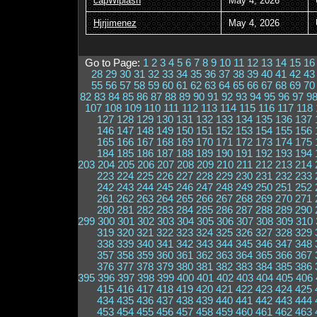
capWiplash
May 4, 2026
Hjrjimenez
May 4, 2026
Go to Page:
1
2
3
4
5
6
7
8
9
10
11
12
13
14
15
16
28
29
30
31
32
33
34
35
36
37
38
39
40
41
42
43
55
56
57
58
59
60
61
62
63
64
65
66
67
68
69
70
82
83
84
85
86
87
88
89
90
91
92
93
94
95
96
97
9
107
108
109
110
111
112
113
114
115
116
117
118
127
128
129
130
131
132
133
134
135
136
137
146
147
148
149
150
151
152
153
154
155
156
165
166
167
168
169
170
171
172
173
174
175
184
185
186
187
188
189
190
191
192
193
194
203
204
205
206
207
208
209
210
211
212
213
214
223
224
225
226
227
228
229
230
231
232
233
242
243
244
245
246
247
248
249
250
251
252
261
262
263
264
265
266
267
268
269
270
271
280
281
282
283
284
285
286
287
288
289
290
299
300
301
302
303
304
305
306
307
308
309
310
319
320
321
322
323
324
325
326
327
328
329
338
339
340
341
342
343
344
345
346
347
348
357
358
359
360
361
362
363
364
365
366
367
376
377
378
379
380
381
382
383
384
385
386
395
396
397
398
399
400
401
402
403
404
405
406
415
416
417
418
419
420
421
422
423
424
425
434
435
436
437
438
439
440
441
442
443
444
453
454
455
456
457
458
459
460
461
462
463