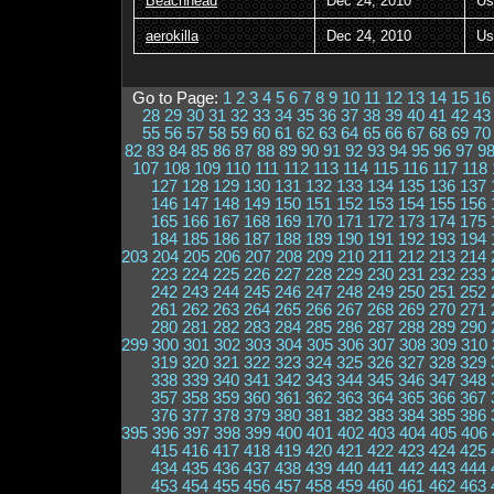
Beachhead
Dec 24, 2010
Us
aerokilla
Dec 24, 2010
Us
Go to Page:
1
2
3
4
5
6
7
8
9
10
11
12
13
14
15
16
28
29
30
31
32
33
34
35
36
37
38
39
40
41
42
43
55
56
57
58
59
60
61
62
63
64
65
66
67
68
69
70
82
83
84
85
86
87
88
89
90
91
92
93
94
95
96
97
9
107
108
109
110
111
112
113
114
115
116
117
118
127
128
129
130
131
132
133
134
135
136
137
146
147
148
149
150
151
152
153
154
155
156
165
166
167
168
169
170
171
172
173
174
175
184
185
186
187
188
189
190
191
192
193
194
203
204
205
206
207
208
209
210
211
212
213
214
223
224
225
226
227
228
229
230
231
232
233
242
243
244
245
246
247
248
249
250
251
252
261
262
263
264
265
266
267
268
269
270
271
280
281
282
283
284
285
286
287
288
289
290
299
300
301
302
303
304
305
306
307
308
309
310
319
320
321
322
323
324
325
326
327
328
329
338
339
340
341
342
343
344
345
346
347
348
357
358
359
360
361
362
363
364
365
366
367
376
377
378
379
380
381
382
383
384
385
386
395
396
397
398
399
400
401
402
403
404
405
406
415
416
417
418
419
420
421
422
423
424
425
434
435
436
437
438
439
440
441
442
443
444
453
454
455
456
457
458
459
460
461
462
463