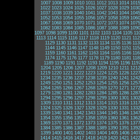
1007
1008
1009
1010
1011
1012
1013
1014
101
1022
1023
1024
1025
1026
1027
1028
1029
103
1037
1038
1039
1040
1041
1042
1043
1044
104
1052
1053
1054
1055
1056
1057
1058
1059
106
1067
1068
1069
1070
1071
1072
1073
1074
107
1082
1083
1084
1085
1086
1087
1088
1089
109
1097
1098
1099
1100
1101
1102
1103
1104
1105
11
1113
1114
1115
1116
1117
1118
1119
1120
1121
112
1129
1130
1131
1132
1133
1134
1135
1136
113
1144
1145
1146
1147
1148
1149
1150
1151
115
1159
1160
1161
1162
1163
1164
1165
1166
116
1174
1175
1176
1177
1178
1179
1180
1181
118
1189
1190
1191
1192
1193
1194
1195
1196
119
1204
1205
1206
1207
1208
1209
1210
1211
121
1219
1220
1221
1222
1223
1224
1225
1226
122
1234
1235
1236
1237
1238
1239
1240
1241
124
1249
1250
1251
1252
1253
1254
1255
1256
125
1264
1265
1266
1267
1268
1269
1270
1271
127
1279
1280
1281
1282
1283
1284
1285
1286
128
1294
1295
1296
1297
1298
1299
1300
1301
130
1309
1310
1311
1312
1313
1314
1315
1316
131
1324
1325
1326
1327
1328
1329
1330
1331
133
1339
1340
1341
1342
1343
1344
1345
1346
134
1354
1355
1356
1357
1358
1359
1360
1361
136
1369
1370
1371
1372
1373
1374
1375
1376
137
1384
1385
1386
1387
1388
1389
1390
1391
139
1399
1400
1401
1402
1403
1404
1405
1406
140
1414
1415
1416
1417
1418
1419
1420
1421
142