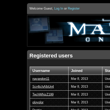
Welcome Guest,
Log In
or
Register
Registered users
Username
Joined
St
nayandon11
Mar 8, 2013
Use
Scr4tchAlbUn4
Mar 8, 2013
Use
TechWhizZ199
Mar 8, 2013
Use
oloyolor
Mar 8, 2013
Use