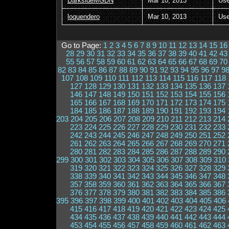
DarksideMGDN
Mar 10, 2013
Use
loquendero
Mar 10, 2013
Use
Go to Page:
1
2
3
4
5
6
7
8
9
10
11
12
13
14
15
16
28
29
30
31
32
33
34
35
36
37
38
39
40
41
42
43
55
56
57
58
59
60
61
62
63
64
65
66
67
68
69
70
82
83
84
85
86
87
88
89
90
91
92
93
94
95
96
97
9
107
108
109
110
111
112
113
114
115
116
117
118
127
128
129
130
131
132
133
134
135
136
137
146
147
148
149
150
151
152
153
154
155
156
165
166
167
168
169
170
171
172
173
174
175
184
185
186
187
188
189
190
191
192
193
194
203
204
205
206
207
208
209
210
211
212
213
214
223
224
225
226
227
228
229
230
231
232
233
242
243
244
245
246
247
248
249
250
251
252
261
262
263
264
265
266
267
268
269
270
271
280
281
282
283
284
285
286
287
288
289
290
299
300
301
302
303
304
305
306
307
308
309
310
319
320
321
322
323
324
325
326
327
328
329
338
339
340
341
342
343
344
345
346
347
348
357
358
359
360
361
362
363
364
365
366
367
376
377
378
379
380
381
382
383
384
385
386
395
396
397
398
399
400
401
402
403
404
405
406
415
416
417
418
419
420
421
422
423
424
425
434
435
436
437
438
439
440
441
442
443
444
453
454
455
456
457
458
459
460
461
462
463