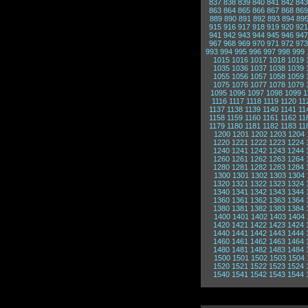
837
838
839
840
841
842
843
863
864
865
866
867
868
869
889
890
891
892
893
894
89
915
916
917
918
919
920
921
941
942
943
944
945
946
947
967
968
969
970
971
972
973
993
994
995
996
997
998
999
1015
1016
1017
1018
1019
1035
1036
1037
1038
1039
1055
1056
1057
1058
1059
1075
1076
1077
1078
1079
1095
1096
1097
1098
1099
1
1116
1117
1118
1119
1120
11
1137
1138
1139
1140
1141
11
1158
1159
1160
1161
1162
11
1179
1180
1181
1182
1183
11
1200
1201
1202
1203
1204
1220
1221
1222
1223
1224
1240
1241
1242
1243
1244
1260
1261
1262
1263
1264
1280
1281
1282
1283
1284
1300
1301
1302
1303
1304
1320
1321
1322
1323
1324
1340
1341
1342
1343
1344
1360
1361
1362
1363
1364
1380
1381
1382
1383
1384
1400
1401
1402
1403
1404
1420
1421
1422
1423
1424
1440
1441
1442
1443
1444
1460
1461
1462
1463
1464
1480
1481
1482
1483
1484
1500
1501
1502
1503
1504
1520
1521
1522
1523
1524
1540
1541
1542
1543
1544