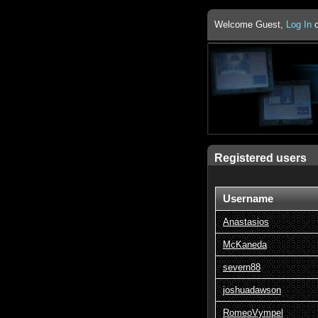
Welcome Guest,
Log In
Registered users
Username
Anastasios
McKaneda
severn88
joshuadawson
RomeoVympel