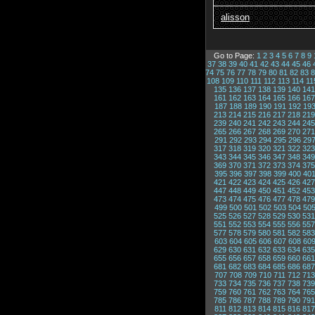
alisson
Go to Page:
1
2
3
4
5
6
7
8
9
37
38
39
40
41
42
43
44
45
46
74
75
76
77
78
79
80
81
82
83
8
108
109
110
111
112
113
114
11
135
136
137
138
139
140
141
161
162
163
164
165
166
167
187
188
189
190
191
192
19
213
214
215
216
217
218
219
239
240
241
242
243
244
245
265
266
267
268
269
270
271
291
292
293
294
295
296
29
317
318
319
320
321
322
323
343
344
345
346
347
348
349
369
370
371
372
373
374
375
395
396
397
398
399
400
40
421
422
423
424
425
426
427
447
448
449
450
451
452
453
473
474
475
476
477
478
479
499
500
501
502
503
504
50
525
526
527
528
529
530
531
551
552
553
554
555
556
557
577
578
579
580
581
582
583
603
604
605
606
607
608
60
629
630
631
632
633
634
635
655
656
657
658
659
660
661
681
682
683
684
685
686
687
707
708
709
710
711
712
713
733
734
735
736
737
738
739
759
760
761
762
763
764
765
785
786
787
788
789
790
791
811
812
813
814
815
816
817