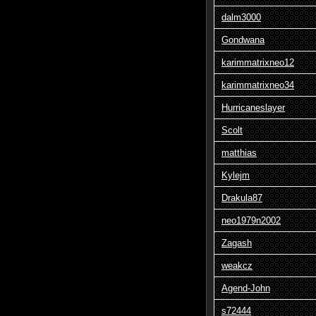
dalm3000
Gondwana
karimmatrixneo12
karimmatrixneo34
Hurricaneslayer
Scolt
matthias
Kylejm
Drakula87
neo1979n2002
Zagash
weakcz
Agend-John
s72444