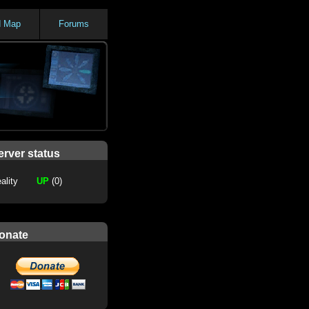
d Map
Forums
erver status
ality
UP
(0)
onate