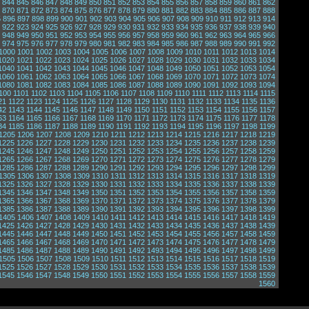
844
845
846
847
848
849
850
851
852
853
854
855
856
857
858
859
860
861
862
870
871
872
873
874
875
876
877
878
879
880
881
882
883
884
885
886
887
888
5
896
897
898
899
900
901
902
903
904
905
906
907
908
909
910
911
912
913
914
922
923
924
925
926
927
928
929
930
931
932
933
934
935
936
937
938
939
940
948
949
950
951
952
953
954
955
956
957
958
959
960
961
962
963
964
965
966
974
975
976
977
978
979
980
981
982
983
984
985
986
987
988
989
990
991
992
1000
1001
1002
1003
1004
1005
1006
1007
1008
1009
1010
1011
1012
1013
1014
1020
1021
1022
1023
1024
1025
1026
1027
1028
1029
1030
1031
1032
1033
1034
1040
1041
1042
1043
1044
1045
1046
1047
1048
1049
1050
1051
1052
1053
1054
1060
1061
1062
1063
1064
1065
1066
1067
1068
1069
1070
1071
1072
1073
1074
1080
1081
1082
1083
1084
1085
1086
1087
1088
1089
1090
1091
1092
1093
1094
100
1101
1102
1103
1104
1105
1106
1107
1108
1109
1110
1111
1112
1113
1114
1115
21
1122
1123
1124
1125
1126
1127
1128
1129
1130
1131
1132
1133
1134
1135
1136
42
1143
1144
1145
1146
1147
1148
1149
1150
1151
1152
1153
1154
1155
1156
1157
63
1164
1165
1166
1167
1168
1169
1170
1171
1172
1173
1174
1175
1176
1177
1178
84
1185
1186
1187
1188
1189
1190
1191
1192
1193
1194
1195
1196
1197
1198
1199
1205
1206
1207
1208
1209
1210
1211
1212
1213
1214
1215
1216
1217
1218
1219
1225
1226
1227
1228
1229
1230
1231
1232
1233
1234
1235
1236
1237
1238
1239
1245
1246
1247
1248
1249
1250
1251
1252
1253
1254
1255
1256
1257
1258
1259
1265
1266
1267
1268
1269
1270
1271
1272
1273
1274
1275
1276
1277
1278
1279
1285
1286
1287
1288
1289
1290
1291
1292
1293
1294
1295
1296
1297
1298
1299
1305
1306
1307
1308
1309
1310
1311
1312
1313
1314
1315
1316
1317
1318
1319
1325
1326
1327
1328
1329
1330
1331
1332
1333
1334
1335
1336
1337
1338
1339
1345
1346
1347
1348
1349
1350
1351
1352
1353
1354
1355
1356
1357
1358
1359
1365
1366
1367
1368
1369
1370
1371
1372
1373
1374
1375
1376
1377
1378
1379
1385
1386
1387
1388
1389
1390
1391
1392
1393
1394
1395
1396
1397
1398
1399
1405
1406
1407
1408
1409
1410
1411
1412
1413
1414
1415
1416
1417
1418
1419
1425
1426
1427
1428
1429
1430
1431
1432
1433
1434
1435
1436
1437
1438
1439
1445
1446
1447
1448
1449
1450
1451
1452
1453
1454
1455
1456
1457
1458
1459
1465
1466
1467
1468
1469
1470
1471
1472
1473
1474
1475
1476
1477
1478
1479
1485
1486
1487
1488
1489
1490
1491
1492
1493
1494
1495
1496
1497
1498
1499
1505
1506
1507
1508
1509
1510
1511
1512
1513
1514
1515
1516
1517
1518
1519
1525
1526
1527
1528
1529
1530
1531
1532
1533
1534
1535
1536
1537
1538
1539
1545
1546
1547
1548
1549
1550
1551
1552
1553
1554
1555
1556
1557
1558
1559
1560