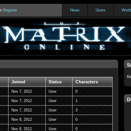
or
Register
News
Users
Worl
S
Re
Joined
Status
Characters
Nov 7, 2012
User
0
D
Nov 7, 2012
User
1
Nov 7, 2012
User
3
Nov 8, 2012
User
0
Nov 8, 2012
User
0