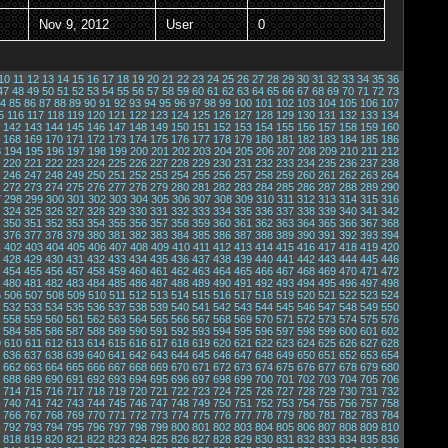
Nov 9, 2012
User
0
10
11
12
13
14
15
16
17
18
19
20
21
22
23
24
25
26
27
28
29
30
31
32
33
34
35
36
47
48
49
50
51
52
53
54
55
56
57
58
59
60
61
62
63
64
65
66
67
68
69
70
71
72
73
4
85
86
87
88
89
90
91
92
93
94
95
96
97
98
99
100
101
102
103
104
105
106
107
5
116
117
118
119
120
121
122
123
124
125
126
127
128
129
130
131
132
133
134
142
143
144
145
146
147
148
149
150
151
152
153
154
155
156
157
158
159
160
168
169
170
171
172
173
174
175
176
177
178
179
180
181
182
183
184
185
186
3
194
195
196
197
198
199
200
201
202
203
204
205
206
207
208
209
210
211
212
220
221
222
223
224
225
226
227
228
229
230
231
232
233
234
235
236
237
238
246
247
248
249
250
251
252
253
254
255
256
257
258
259
260
261
262
263
264
272
273
274
275
276
277
278
279
280
281
282
283
284
285
286
287
288
289
290
7
298
299
300
301
302
303
304
305
306
307
308
309
310
311
312
313
314
315
316
324
325
326
327
328
329
330
331
332
333
334
335
336
337
338
339
340
341
342
350
351
352
353
354
355
356
357
358
359
360
361
362
363
364
365
366
367
368
376
377
378
379
380
381
382
383
384
385
386
387
388
389
390
391
392
393
394
1
402
403
404
405
406
407
408
409
410
411
412
413
414
415
416
417
418
419
420
428
429
430
431
432
433
434
435
436
437
438
439
440
441
442
443
444
445
446
454
455
456
457
458
459
460
461
462
463
464
465
466
467
468
469
470
471
472
480
481
482
483
484
485
486
487
488
489
490
491
492
493
494
495
496
497
498
5
506
507
508
509
510
511
512
513
514
515
516
517
518
519
520
521
522
523
524
532
533
534
535
536
537
538
539
540
541
542
543
544
545
546
547
548
549
550
558
559
560
561
562
563
564
565
566
567
568
569
570
571
572
573
574
575
576
584
585
586
587
588
589
590
591
592
593
594
595
596
597
598
599
600
601
602
9
610
611
612
613
614
615
616
617
618
619
620
621
622
623
624
625
626
627
628
636
637
638
639
640
641
642
643
644
645
646
647
648
649
650
651
652
653
654
662
663
664
665
666
667
668
669
670
671
672
673
674
675
676
677
678
679
680
688
689
690
691
692
693
694
695
696
697
698
699
700
701
702
703
704
705
706
714
715
716
717
718
719
720
721
722
723
724
725
726
727
728
729
730
731
732
740
741
742
743
744
745
746
747
748
749
750
751
752
753
754
755
756
757
758
766
767
768
769
770
771
772
773
774
775
776
777
778
779
780
781
782
783
784
792
793
794
795
796
797
798
799
800
801
802
803
804
805
806
807
808
809
810
818
819
820
821
822
823
824
825
826
827
828
829
830
831
832
833
834
835
836