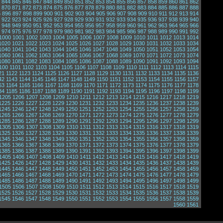
844
845
846
847
848
849
850
851
852
853
854
855
856
857
858
859
860
861
862
870
871
872
873
874
875
876
877
878
879
880
881
882
883
884
885
886
887
888
5
896
897
898
899
900
901
902
903
904
905
906
907
908
909
910
911
912
913
914
922
923
924
925
926
927
928
929
930
931
932
933
934
935
936
937
938
939
940
948
949
950
951
952
953
954
955
956
957
958
959
960
961
962
963
964
965
966
974
975
976
977
978
979
980
981
982
983
984
985
986
987
988
989
990
991
992
1000
1001
1002
1003
1004
1005
1006
1007
1008
1009
1010
1011
1012
1013
1014
1020
1021
1022
1023
1024
1025
1026
1027
1028
1029
1030
1031
1032
1033
1034
1040
1041
1042
1043
1044
1045
1046
1047
1048
1049
1050
1051
1052
1053
1054
1060
1061
1062
1063
1064
1065
1066
1067
1068
1069
1070
1071
1072
1073
1074
1080
1081
1082
1083
1084
1085
1086
1087
1088
1089
1090
1091
1092
1093
1094
100
1101
1102
1103
1104
1105
1106
1107
1108
1109
1110
1111
1112
1113
1114
1115
21
1122
1123
1124
1125
1126
1127
1128
1129
1130
1131
1132
1133
1134
1135
1136
42
1143
1144
1145
1146
1147
1148
1149
1150
1151
1152
1153
1154
1155
1156
1157
63
1164
1165
1166
1167
1168
1169
1170
1171
1172
1173
1174
1175
1176
1177
1178
84
1185
1186
1187
1188
1189
1190
1191
1192
1193
1194
1195
1196
1197
1198
1199
1205
1206
1207
1208
1209
1210
1211
1212
1213
1214
1215
1216
1217
1218
1219
1225
1226
1227
1228
1229
1230
1231
1232
1233
1234
1235
1236
1237
1238
1239
1245
1246
1247
1248
1249
1250
1251
1252
1253
1254
1255
1256
1257
1258
1259
1265
1266
1267
1268
1269
1270
1271
1272
1273
1274
1275
1276
1277
1278
1279
1285
1286
1287
1288
1289
1290
1291
1292
1293
1294
1295
1296
1297
1298
1299
1305
1306
1307
1308
1309
1310
1311
1312
1313
1314
1315
1316
1317
1318
1319
1325
1326
1327
1328
1329
1330
1331
1332
1333
1334
1335
1336
1337
1338
1339
1345
1346
1347
1348
1349
1350
1351
1352
1353
1354
1355
1356
1357
1358
1359
1365
1366
1367
1368
1369
1370
1371
1372
1373
1374
1375
1376
1377
1378
1379
1385
1386
1387
1388
1389
1390
1391
1392
1393
1394
1395
1396
1397
1398
1399
1405
1406
1407
1408
1409
1410
1411
1412
1413
1414
1415
1416
1417
1418
1419
1425
1426
1427
1428
1429
1430
1431
1432
1433
1434
1435
1436
1437
1438
1439
1445
1446
1447
1448
1449
1450
1451
1452
1453
1454
1455
1456
1457
1458
1459
1465
1466
1467
1468
1469
1470
1471
1472
1473
1474
1475
1476
1477
1478
1479
1485
1486
1487
1488
1489
1490
1491
1492
1493
1494
1495
1496
1497
1498
1499
1505
1506
1507
1508
1509
1510
1511
1512
1513
1514
1515
1516
1517
1518
1519
1525
1526
1527
1528
1529
1530
1531
1532
1533
1534
1535
1536
1537
1538
1539
1545
1546
1547
1548
1549
1550
1551
1552
1553
1554
1555
1556
1557
1558
1559
1560
1561