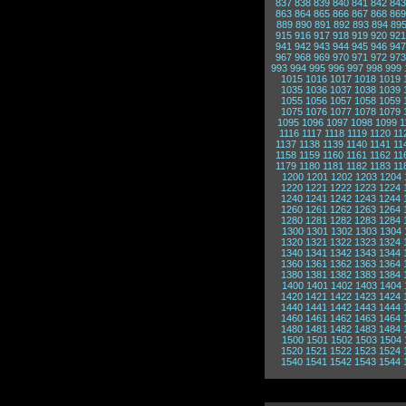
837
838
839
840
841
842
843
863
864
865
866
867
868
869
889
890
891
892
893
894
89
915
916
917
918
919
920
921
941
942
943
944
945
946
947
967
968
969
970
971
972
973
993
994
995
996
997
998
999
1015
1016
1017
1018
1019
1035
1036
1037
1038
1039
1055
1056
1057
1058
1059
1075
1076
1077
1078
1079
1095
1096
1097
1098
1099
1
1116
1117
1118
1119
1120
11
1137
1138
1139
1140
1141
11
1158
1159
1160
1161
1162
11
1179
1180
1181
1182
1183
11
1200
1201
1202
1203
1204
1220
1221
1222
1223
1224
1240
1241
1242
1243
1244
1260
1261
1262
1263
1264
1280
1281
1282
1283
1284
1300
1301
1302
1303
1304
1320
1321
1322
1323
1324
1340
1341
1342
1343
1344
1360
1361
1362
1363
1364
1380
1381
1382
1383
1384
1400
1401
1402
1403
1404
1420
1421
1422
1423
1424
1440
1441
1442
1443
1444
1460
1461
1462
1463
1464
1480
1481
1482
1483
1484
1500
1501
1502
1503
1504
1520
1521
1522
1523
1524
1540
1541
1542
1543
1544