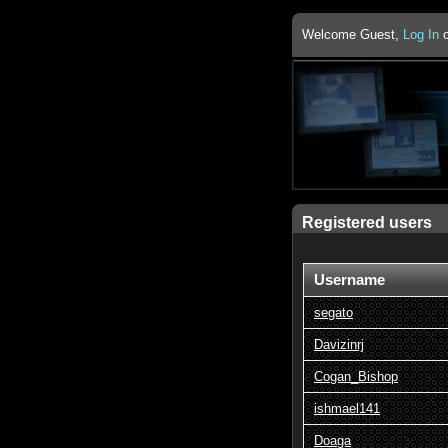
Welcome Guest,
Log In
Registered users
Username
segato
Davizinrj
Cogan_Bishop
ishmael141
Doaga