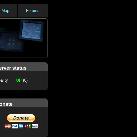
d Map
Forums
erver status
ality
UP
(0)
onate