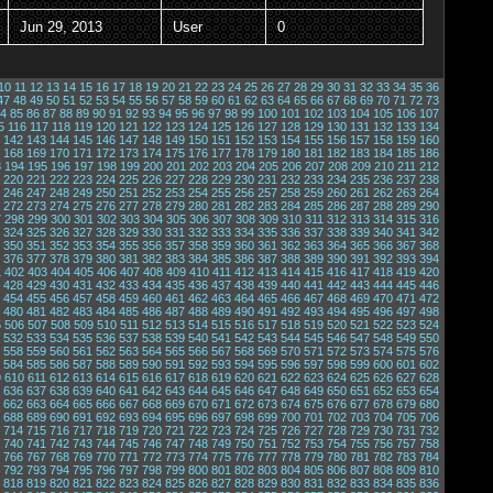
Jun 29, 2013
User
0
10
11
12
13
14
15
16
17
18
19
20
21
22
23
24
25
26
27
28
29
30
31
32
33
34
35
36
47
48
49
50
51
52
53
54
55
56
57
58
59
60
61
62
63
64
65
66
67
68
69
70
71
72
73
4
85
86
87
88
89
90
91
92
93
94
95
96
97
98
99
100
101
102
103
104
105
106
107
5
116
117
118
119
120
121
122
123
124
125
126
127
128
129
130
131
132
133
134
142
143
144
145
146
147
148
149
150
151
152
153
154
155
156
157
158
159
160
168
169
170
171
172
173
174
175
176
177
178
179
180
181
182
183
184
185
186
3
194
195
196
197
198
199
200
201
202
203
204
205
206
207
208
209
210
211
212
220
221
222
223
224
225
226
227
228
229
230
231
232
233
234
235
236
237
238
246
247
248
249
250
251
252
253
254
255
256
257
258
259
260
261
262
263
264
272
273
274
275
276
277
278
279
280
281
282
283
284
285
286
287
288
289
290
7
298
299
300
301
302
303
304
305
306
307
308
309
310
311
312
313
314
315
316
324
325
326
327
328
329
330
331
332
333
334
335
336
337
338
339
340
341
342
350
351
352
353
354
355
356
357
358
359
360
361
362
363
364
365
366
367
368
376
377
378
379
380
381
382
383
384
385
386
387
388
389
390
391
392
393
394
1
402
403
404
405
406
407
408
409
410
411
412
413
414
415
416
417
418
419
420
428
429
430
431
432
433
434
435
436
437
438
439
440
441
442
443
444
445
446
454
455
456
457
458
459
460
461
462
463
464
465
466
467
468
469
470
471
472
480
481
482
483
484
485
486
487
488
489
490
491
492
493
494
495
496
497
498
5
506
507
508
509
510
511
512
513
514
515
516
517
518
519
520
521
522
523
524
532
533
534
535
536
537
538
539
540
541
542
543
544
545
546
547
548
549
550
558
559
560
561
562
563
564
565
566
567
568
569
570
571
572
573
574
575
576
584
585
586
587
588
589
590
591
592
593
594
595
596
597
598
599
600
601
602
9
610
611
612
613
614
615
616
617
618
619
620
621
622
623
624
625
626
627
628
636
637
638
639
640
641
642
643
644
645
646
647
648
649
650
651
652
653
654
662
663
664
665
666
667
668
669
670
671
672
673
674
675
676
677
678
679
680
688
689
690
691
692
693
694
695
696
697
698
699
700
701
702
703
704
705
706
714
715
716
717
718
719
720
721
722
723
724
725
726
727
728
729
730
731
732
740
741
742
743
744
745
746
747
748
749
750
751
752
753
754
755
756
757
758
766
767
768
769
770
771
772
773
774
775
776
777
778
779
780
781
782
783
784
792
793
794
795
796
797
798
799
800
801
802
803
804
805
806
807
808
809
810
818
819
820
821
822
823
824
825
826
827
828
829
830
831
832
833
834
835
836