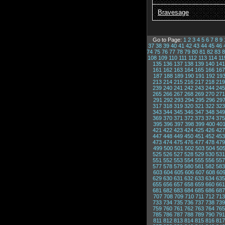
Bravesage
Go to Page:
1
2
3
4
5
6
7
8
9
37
38
39
40
41
42
43
44
45
46
74
75
76
77
78
79
80
81
82
83
8
108
109
110
111
112
113
114
11
135
136
137
138
139
140
141
161
162
163
164
165
166
167
187
188
189
190
191
192
19
213
214
215
216
217
218
219
239
240
241
242
243
244
245
265
266
267
268
269
270
271
291
292
293
294
295
296
29
317
318
319
320
321
322
323
343
344
345
346
347
348
349
369
370
371
372
373
374
375
395
396
397
398
399
400
40
421
422
423
424
425
426
427
447
448
449
450
451
452
453
473
474
475
476
477
478
479
499
500
501
502
503
504
50
525
526
527
528
529
530
531
551
552
553
554
555
556
557
577
578
579
580
581
582
583
603
604
605
606
607
608
60
629
630
631
632
633
634
635
655
656
657
658
659
660
661
681
682
683
684
685
686
687
707
708
709
710
711
712
713
733
734
735
736
737
738
739
759
760
761
762
763
764
765
785
786
787
788
789
790
791
811
812
813
814
815
816
817