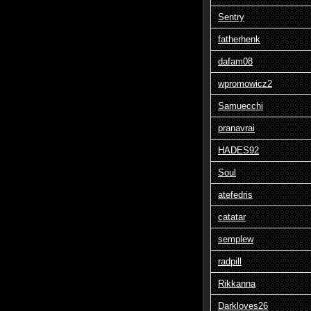
Sentry
fatherhenk
dafam08
wpromowicz2
Samuecchi
pranavrai
HADES92
Soul
atefedris
catatar
semplew
radpill
Rikkanna
Darkloves26