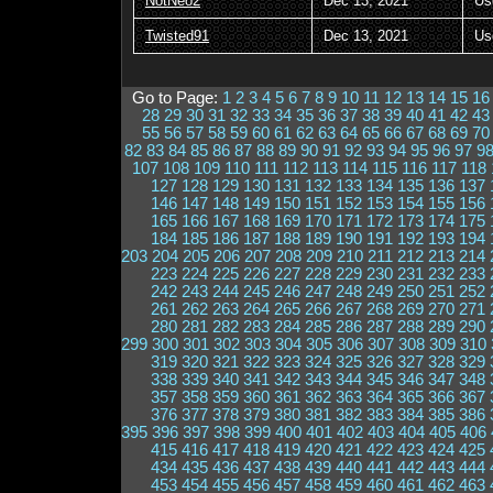
NotNeo2
Dec 13, 2021
Us
Twisted91
Dec 13, 2021
Us
Go to Page:
1
2
3
4
5
6
7
8
9
10
11
12
13
14
15
16
28
29
30
31
32
33
34
35
36
37
38
39
40
41
42
43
55
56
57
58
59
60
61
62
63
64
65
66
67
68
69
70
82
83
84
85
86
87
88
89
90
91
92
93
94
95
96
97
9
107
108
109
110
111
112
113
114
115
116
117
118
127
128
129
130
131
132
133
134
135
136
137
146
147
148
149
150
151
152
153
154
155
156
165
166
167
168
169
170
171
172
173
174
175
184
185
186
187
188
189
190
191
192
193
194
203
204
205
206
207
208
209
210
211
212
213
214
223
224
225
226
227
228
229
230
231
232
233
242
243
244
245
246
247
248
249
250
251
252
261
262
263
264
265
266
267
268
269
270
271
280
281
282
283
284
285
286
287
288
289
290
299
300
301
302
303
304
305
306
307
308
309
310
319
320
321
322
323
324
325
326
327
328
329
338
339
340
341
342
343
344
345
346
347
348
357
358
359
360
361
362
363
364
365
366
367
376
377
378
379
380
381
382
383
384
385
386
395
396
397
398
399
400
401
402
403
404
405
406
415
416
417
418
419
420
421
422
423
424
425
434
435
436
437
438
439
440
441
442
443
444
453
454
455
456
457
458
459
460
461
462
463