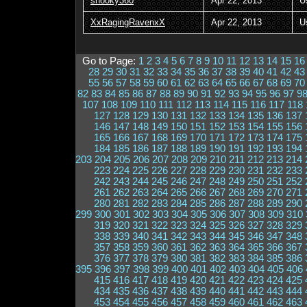
snooky360
Apr 22, 2013
U
XxRagingRavenxX
Apr 22, 2013
U
Go to Page:
1
2
3
4
5
6
7
8
9
10
11
12
13
14
15
16
28
29
30
31
32
33
34
35
36
37
38
39
40
41
42
43
55
56
57
58
59
60
61
62
63
64
65
66
67
68
69
70
82
83
84
85
86
87
88
89
90
91
92
93
94
95
96
97
9
107
108
109
110
111
112
113
114
115
116
117
118
127
128
129
130
131
132
133
134
135
136
137
146
147
148
149
150
151
152
153
154
155
156
165
166
167
168
169
170
171
172
173
174
175
184
185
186
187
188
189
190
191
192
193
194
203
204
205
206
207
208
209
210
211
212
213
214
223
224
225
226
227
228
229
230
231
232
233
242
243
244
245
246
247
248
249
250
251
252
261
262
263
264
265
266
267
268
269
270
271
280
281
282
283
284
285
286
287
288
289
290
299
300
301
302
303
304
305
306
307
308
309
310
319
320
321
322
323
324
325
326
327
328
329
338
339
340
341
342
343
344
345
346
347
348
357
358
359
360
361
362
363
364
365
366
367
376
377
378
379
380
381
382
383
384
385
386
395
396
397
398
399
400
401
402
403
404
405
406
415
416
417
418
419
420
421
422
423
424
425
434
435
436
437
438
439
440
441
442
443
444
453
454
455
456
457
458
459
460
461
462
463