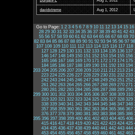
BurganPL
Aug 1, 2012
davidxtreme
Aug 1, 2012
Go to Page:
1
2
3
4
5
6
7
8
9
10
11
12
13
14
15
16
28
29
30
31
32
33
34
35
36
37
38
39
40
41
42
43
55
56
57
58
59
60
61
62
63
64
65
66
67
68
69
70
82
83
84
85
86
87
88
89
90
91
92
93
94
95
96
97
9
107
108
109
110
111
112
113
114
115
116
117
118
127
128
129
130
131
132
133
134
135
136
137
146
147
148
149
150
151
152
153
154
155
156
165
166
167
168
169
170
171
172
173
174
175
184
185
186
187
188
189
190
191
192
193
194
203
204
205
206
207
208
209
210
211
212
213
214
223
224
225
226
227
228
229
230
231
232
233
242
243
244
245
246
247
248
249
250
251
252
261
262
263
264
265
266
267
268
269
270
271
280
281
282
283
284
285
286
287
288
289
290
299
300
301
302
303
304
305
306
307
308
309
310
319
320
321
322
323
324
325
326
327
328
329
338
339
340
341
342
343
344
345
346
347
348
357
358
359
360
361
362
363
364
365
366
367
376
377
378
379
380
381
382
383
384
385
386
395
396
397
398
399
400
401
402
403
404
405
406
415
416
417
418
419
420
421
422
423
424
425
434
435
436
437
438
439
440
441
442
443
444
453
454
455
456
457
458
459
460
461
462
463