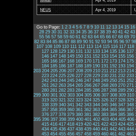
teiwan
Apr 4, 2019
NEUS
Apr 4, 2019
Go to Page:
1
2
3
4
5
6
7
8
9
10
11
12
13
14
15
16
28
29
30
31
32
33
34
35
36
37
38
39
40
41
42
43
55
56
57
58
59
60
61
62
63
64
65
66
67
68
69
70
82
83
84
85
86
87
88
89
90
91
92
93
94
95
96
97
9
107
108
109
110
111
112
113
114
115
116
117
118
127
128
129
130
131
132
133
134
135
136
137
146
147
148
149
150
151
152
153
154
155
156
165
166
167
168
169
170
171
172
173
174
175
184
185
186
187
188
189
190
191
192
193
194
203
204
205
206
207
208
209
210
211
212
213
214
223
224
225
226
227
228
229
230
231
232
233
242
243
244
245
246
247
248
249
250
251
252
261
262
263
264
265
266
267
268
269
270
271
280
281
282
283
284
285
286
287
288
289
290
299
300
301
302
303
304
305
306
307
308
309
310
319
320
321
322
323
324
325
326
327
328
329
338
339
340
341
342
343
344
345
346
347
348
357
358
359
360
361
362
363
364
365
366
367
376
377
378
379
380
381
382
383
384
385
386
395
396
397
398
399
400
401
402
403
404
405
406
415
416
417
418
419
420
421
422
423
424
425
434
435
436
437
438
439
440
441
442
443
444
453
454
455
456
457
458
459
460
461
462
463