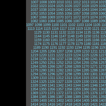
1007
1008
1009
1010
1011
1012
1013
1014
101
1022
1023
1024
1025
1026
1027
1028
1029
103
1037
1038
1039
1040
1041
1042
1043
1044
104
1052
1053
1054
1055
1056
1057
1058
1059
106
1067
1068
1069
1070
1071
1072
1073
1074
107
1082
1083
1084
1085
1086
1087
1088
1089
109
1097
1098
1099
1100
1101
1102
1103
1104
1105
11
1113
1114
1115
1116
1117
1118
1119
1120
1121
112
1129
1130
1131
1132
1133
1134
1135
1136
113
1144
1145
1146
1147
1148
1149
1150
1151
115
1159
1160
1161
1162
1163
1164
1165
1166
116
1174
1175
1176
1177
1178
1179
1180
1181
118
1189
1190
1191
1192
1193
1194
1195
1196
119
1204
1205
1206
1207
1208
1209
1210
1211
121
1219
1220
1221
1222
1223
1224
1225
1226
122
1234
1235
1236
1237
1238
1239
1240
1241
124
1249
1250
1251
1252
1253
1254
1255
1256
125
1264
1265
1266
1267
1268
1269
1270
1271
127
1279
1280
1281
1282
1283
1284
1285
1286
128
1294
1295
1296
1297
1298
1299
1300
1301
130
1309
1310
1311
1312
1313
1314
1315
1316
131
1324
1325
1326
1327
1328
1329
1330
1331
133
1339
1340
1341
1342
1343
1344
1345
1346
134
1354
1355
1356
1357
1358
1359
1360
1361
136
1369
1370
1371
1372
1373
1374
1375
1376
137
1384
1385
1386
1387
1388
1389
1390
1391
139
1399
1400
1401
1402
1403
1404
1405
1406
140
1414
1415
1416
1417
1418
1419
1420
1421
142