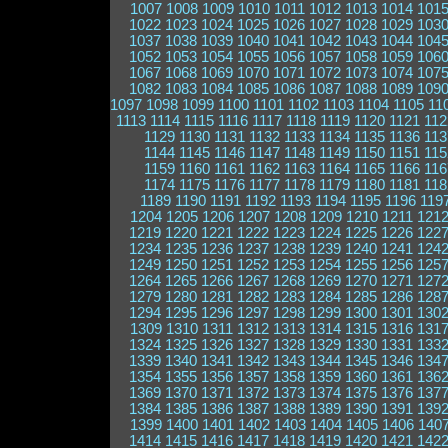
1007
1008
1009
1010
1011
1012
1013
1014
101
1022
1023
1024
1025
1026
1027
1028
1029
103
1037
1038
1039
1040
1041
1042
1043
1044
104
1052
1053
1054
1055
1056
1057
1058
1059
106
1067
1068
1069
1070
1071
1072
1073
1074
107
1082
1083
1084
1085
1086
1087
1088
1089
109
1097
1098
1099
1100
1101
1102
1103
1104
1105
11
1113
1114
1115
1116
1117
1118
1119
1120
1121
112
1129
1130
1131
1132
1133
1134
1135
1136
113
1144
1145
1146
1147
1148
1149
1150
1151
115
1159
1160
1161
1162
1163
1164
1165
1166
116
1174
1175
1176
1177
1178
1179
1180
1181
118
1189
1190
1191
1192
1193
1194
1195
1196
119
1204
1205
1206
1207
1208
1209
1210
1211
121
1219
1220
1221
1222
1223
1224
1225
1226
122
1234
1235
1236
1237
1238
1239
1240
1241
124
1249
1250
1251
1252
1253
1254
1255
1256
125
1264
1265
1266
1267
1268
1269
1270
1271
127
1279
1280
1281
1282
1283
1284
1285
1286
128
1294
1295
1296
1297
1298
1299
1300
1301
130
1309
1310
1311
1312
1313
1314
1315
1316
131
1324
1325
1326
1327
1328
1329
1330
1331
133
1339
1340
1341
1342
1343
1344
1345
1346
134
1354
1355
1356
1357
1358
1359
1360
1361
136
1369
1370
1371
1372
1373
1374
1375
1376
137
1384
1385
1386
1387
1388
1389
1390
1391
139
1399
1400
1401
1402
1403
1404
1405
1406
140
1414
1415
1416
1417
1418
1419
1420
1421
142