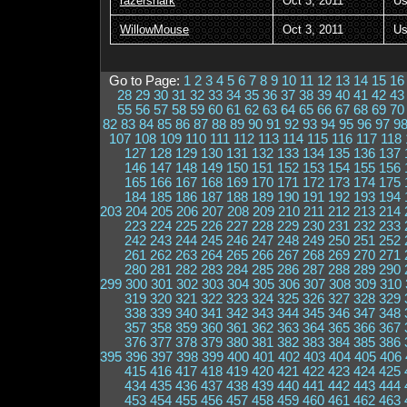
razershark
Oct 3, 2011
Us
WillowMouse
Oct 3, 2011
Us
Go to Page:
1
2
3
4
5
6
7
8
9
10
11
12
13
14
15
16
28
29
30
31
32
33
34
35
36
37
38
39
40
41
42
43
55
56
57
58
59
60
61
62
63
64
65
66
67
68
69
70
82
83
84
85
86
87
88
89
90
91
92
93
94
95
96
97
9
107
108
109
110
111
112
113
114
115
116
117
118
127
128
129
130
131
132
133
134
135
136
137
146
147
148
149
150
151
152
153
154
155
156
165
166
167
168
169
170
171
172
173
174
175
184
185
186
187
188
189
190
191
192
193
194
203
204
205
206
207
208
209
210
211
212
213
214
223
224
225
226
227
228
229
230
231
232
233
242
243
244
245
246
247
248
249
250
251
252
261
262
263
264
265
266
267
268
269
270
271
280
281
282
283
284
285
286
287
288
289
290
299
300
301
302
303
304
305
306
307
308
309
310
319
320
321
322
323
324
325
326
327
328
329
338
339
340
341
342
343
344
345
346
347
348
357
358
359
360
361
362
363
364
365
366
367
376
377
378
379
380
381
382
383
384
385
386
395
396
397
398
399
400
401
402
403
404
405
406
415
416
417
418
419
420
421
422
423
424
425
434
435
436
437
438
439
440
441
442
443
444
453
454
455
456
457
458
459
460
461
462
463