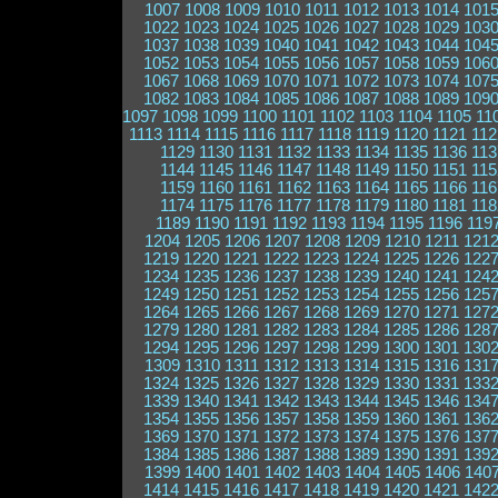
1007
1008
1009
1010
1011
1012
1013
1014
101
1022
1023
1024
1025
1026
1027
1028
1029
103
1037
1038
1039
1040
1041
1042
1043
1044
104
1052
1053
1054
1055
1056
1057
1058
1059
106
1067
1068
1069
1070
1071
1072
1073
1074
107
1082
1083
1084
1085
1086
1087
1088
1089
109
1097
1098
1099
1100
1101
1102
1103
1104
1105
11
1113
1114
1115
1116
1117
1118
1119
1120
1121
112
1129
1130
1131
1132
1133
1134
1135
1136
113
1144
1145
1146
1147
1148
1149
1150
1151
115
1159
1160
1161
1162
1163
1164
1165
1166
116
1174
1175
1176
1177
1178
1179
1180
1181
118
1189
1190
1191
1192
1193
1194
1195
1196
119
1204
1205
1206
1207
1208
1209
1210
1211
121
1219
1220
1221
1222
1223
1224
1225
1226
122
1234
1235
1236
1237
1238
1239
1240
1241
124
1249
1250
1251
1252
1253
1254
1255
1256
125
1264
1265
1266
1267
1268
1269
1270
1271
127
1279
1280
1281
1282
1283
1284
1285
1286
128
1294
1295
1296
1297
1298
1299
1300
1301
130
1309
1310
1311
1312
1313
1314
1315
1316
131
1324
1325
1326
1327
1328
1329
1330
1331
133
1339
1340
1341
1342
1343
1344
1345
1346
134
1354
1355
1356
1357
1358
1359
1360
1361
136
1369
1370
1371
1372
1373
1374
1375
1376
137
1384
1385
1386
1387
1388
1389
1390
1391
139
1399
1400
1401
1402
1403
1404
1405
1406
140
1414
1415
1416
1417
1418
1419
1420
1421
142