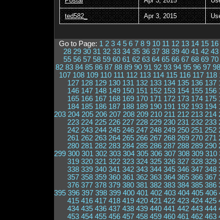
Postal
Apr 3, 2015
Us
ted582_
Apr 3, 2015
Us
Go to Page:
1
2
3
4
5
6
7
8
9
10
11
12
13
14
15
16
28
29
30
31
32
33
34
35
36
37
38
39
40
41
42
43
55
56
57
58
59
60
61
62
63
64
65
66
67
68
69
70
82
83
84
85
86
87
88
89
90
91
92
93
94
95
96
97
9
107
108
109
110
111
112
113
114
115
116
117
118
127
128
129
130
131
132
133
134
135
136
137
146
147
148
149
150
151
152
153
154
155
156
165
166
167
168
169
170
171
172
173
174
175
184
185
186
187
188
189
190
191
192
193
194
203
204
205
206
207
208
209
210
211
212
213
214
223
224
225
226
227
228
229
230
231
232
233
242
243
244
245
246
247
248
249
250
251
252
261
262
263
264
265
266
267
268
269
270
271
280
281
282
283
284
285
286
287
288
289
290
299
300
301
302
303
304
305
306
307
308
309
310
319
320
321
322
323
324
325
326
327
328
329
338
339
340
341
342
343
344
345
346
347
348
357
358
359
360
361
362
363
364
365
366
367
376
377
378
379
380
381
382
383
384
385
386
395
396
397
398
399
400
401
402
403
404
405
406
415
416
417
418
419
420
421
422
423
424
425
434
435
436
437
438
439
440
441
442
443
444
453
454
455
456
457
458
459
460
461
462
463