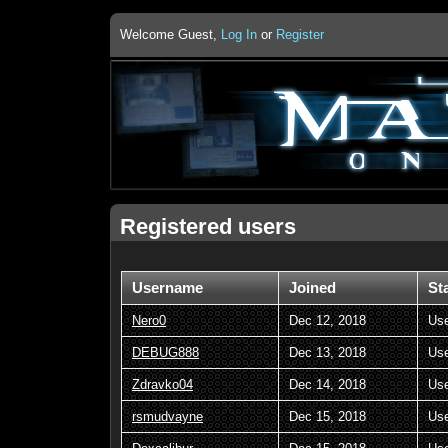
Welcome Guest,
Log In
or
Register
Registered users
Username
Joined
St
Nero0
Dec 12, 2018
Us
DEBUG888
Dec 13, 2018
Us
Zdravko04
Dec 14, 2018
Us
rsmudvayne
Dec 15, 2018
Us