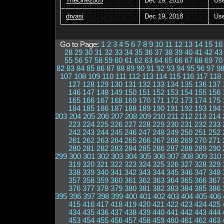
TheOne2005
Dec 19, 2018
Us
drvasi
Dec 19, 2018
Us
Go to Page:
1
2
3
4
5
6
7
8
9
10
11
12
13
14
15
16
28
29
30
31
32
33
34
35
36
37
38
39
40
41
42
43
55
56
57
58
59
60
61
62
63
64
65
66
67
68
69
70
82
83
84
85
86
87
88
89
90
91
92
93
94
95
96
97
9
107
108
109
110
111
112
113
114
115
116
117
118
127
128
129
130
131
132
133
134
135
136
137
146
147
148
149
150
151
152
153
154
155
156
165
166
167
168
169
170
171
172
173
174
175
184
185
186
187
188
189
190
191
192
193
194
203
204
205
206
207
208
209
210
211
212
213
214
223
224
225
226
227
228
229
230
231
232
233
242
243
244
245
246
247
248
249
250
251
252
261
262
263
264
265
266
267
268
269
270
271
280
281
282
283
284
285
286
287
288
289
290
299
300
301
302
303
304
305
306
307
308
309
310
319
320
321
322
323
324
325
326
327
328
329
338
339
340
341
342
343
344
345
346
347
348
357
358
359
360
361
362
363
364
365
366
367
376
377
378
379
380
381
382
383
384
385
386
395
396
397
398
399
400
401
402
403
404
405
406
415
416
417
418
419
420
421
422
423
424
425
434
435
436
437
438
439
440
441
442
443
444
453
454
455
456
457
458
459
460
461
462
463