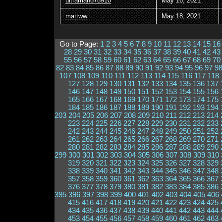
ultraman678910
May 16, 2021
mattww
May 18, 2021
Go to Page:
1
2
3
4
5
6
7
8
9
10
11
12
13
14
15
16
28
29
30
31
32
33
34
35
36
37
38
39
40
41
42
43
55
56
57
58
59
60
61
62
63
64
65
66
67
68
69
70
82
83
84
85
86
87
88
89
90
91
92
93
94
95
96
97
9
107
108
109
110
111
112
113
114
115
116
117
118
127
128
129
130
131
132
133
134
135
136
137
146
147
148
149
150
151
152
153
154
155
156
165
166
167
168
169
170
171
172
173
174
175
184
185
186
187
188
189
190
191
192
193
194
203
204
205
206
207
208
209
210
211
212
213
214
223
224
225
226
227
228
229
230
231
232
233
242
243
244
245
246
247
248
249
250
251
252
261
262
263
264
265
266
267
268
269
270
271
280
281
282
283
284
285
286
287
288
289
290
299
300
301
302
303
304
305
306
307
308
309
310
319
320
321
322
323
324
325
326
327
328
329
338
339
340
341
342
343
344
345
346
347
348
357
358
359
360
361
362
363
364
365
366
367
376
377
378
379
380
381
382
383
384
385
386
395
396
397
398
399
400
401
402
403
404
405
406
415
416
417
418
419
420
421
422
423
424
425
434
435
436
437
438
439
440
441
442
443
444
453
454
455
456
457
458
459
460
461
462
463