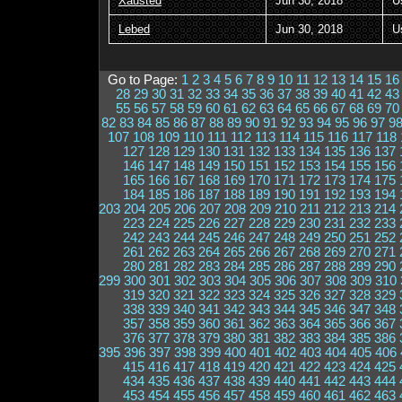
Xausted
Jun 30, 2018
U
Lebed
Jun 30, 2018
U
Go to Page:
1
2
3
4
5
6
7
8
9
10
11
12
13
14
15
16
28
29
30
31
32
33
34
35
36
37
38
39
40
41
42
43
55
56
57
58
59
60
61
62
63
64
65
66
67
68
69
70
82
83
84
85
86
87
88
89
90
91
92
93
94
95
96
97
9
107
108
109
110
111
112
113
114
115
116
117
118
127
128
129
130
131
132
133
134
135
136
137
146
147
148
149
150
151
152
153
154
155
156
165
166
167
168
169
170
171
172
173
174
175
184
185
186
187
188
189
190
191
192
193
194
203
204
205
206
207
208
209
210
211
212
213
214
223
224
225
226
227
228
229
230
231
232
233
242
243
244
245
246
247
248
249
250
251
252
261
262
263
264
265
266
267
268
269
270
271
280
281
282
283
284
285
286
287
288
289
290
299
300
301
302
303
304
305
306
307
308
309
310
319
320
321
322
323
324
325
326
327
328
329
338
339
340
341
342
343
344
345
346
347
348
357
358
359
360
361
362
363
364
365
366
367
376
377
378
379
380
381
382
383
384
385
386
395
396
397
398
399
400
401
402
403
404
405
406
415
416
417
418
419
420
421
422
423
424
425
434
435
436
437
438
439
440
441
442
443
444
453
454
455
456
457
458
459
460
461
462
463