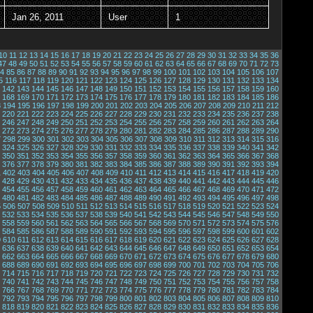
Jan 26, 2011
User
1
10
11
12
13
14
15
16
17
18
19
20
21
22
23
24
25
26
27
28
29
30
31
32
33
34
35
36
47
48
49
50
51
52
53
54
55
56
57
58
59
60
61
62
63
64
65
66
67
68
69
70
71
72
73
4
85
86
87
88
89
90
91
92
93
94
95
96
97
98
99
100
101
102
103
104
105
106
107
5
116
117
118
119
120
121
122
123
124
125
126
127
128
129
130
131
132
133
134
142
143
144
145
146
147
148
149
150
151
152
153
154
155
156
157
158
159
160
168
169
170
171
172
173
174
175
176
177
178
179
180
181
182
183
184
185
186
3
194
195
196
197
198
199
200
201
202
203
204
205
206
207
208
209
210
211
212
220
221
222
223
224
225
226
227
228
229
230
231
232
233
234
235
236
237
238
246
247
248
249
250
251
252
253
254
255
256
257
258
259
260
261
262
263
264
272
273
274
275
276
277
278
279
280
281
282
283
284
285
286
287
288
289
290
7
298
299
300
301
302
303
304
305
306
307
308
309
310
311
312
313
314
315
316
324
325
326
327
328
329
330
331
332
333
334
335
336
337
338
339
340
341
342
350
351
352
353
354
355
356
357
358
359
360
361
362
363
364
365
366
367
368
376
377
378
379
380
381
382
383
384
385
386
387
388
389
390
391
392
393
394
1
402
403
404
405
406
407
408
409
410
411
412
413
414
415
416
417
418
419
420
428
429
430
431
432
433
434
435
436
437
438
439
440
441
442
443
444
445
446
454
455
456
457
458
459
460
461
462
463
464
465
466
467
468
469
470
471
472
480
481
482
483
484
485
486
487
488
489
490
491
492
493
494
495
496
497
498
5
506
507
508
509
510
511
512
513
514
515
516
517
518
519
520
521
522
523
524
532
533
534
535
536
537
538
539
540
541
542
543
544
545
546
547
548
549
550
558
559
560
561
562
563
564
565
566
567
568
569
570
571
572
573
574
575
576
584
585
586
587
588
589
590
591
592
593
594
595
596
597
598
599
600
601
602
9
610
611
612
613
614
615
616
617
618
619
620
621
622
623
624
625
626
627
628
636
637
638
639
640
641
642
643
644
645
646
647
648
649
650
651
652
653
654
662
663
664
665
666
667
668
669
670
671
672
673
674
675
676
677
678
679
680
688
689
690
691
692
693
694
695
696
697
698
699
700
701
702
703
704
705
706
714
715
716
717
718
719
720
721
722
723
724
725
726
727
728
729
730
731
732
740
741
742
743
744
745
746
747
748
749
750
751
752
753
754
755
756
757
758
766
767
768
769
770
771
772
773
774
775
776
777
778
779
780
781
782
783
784
792
793
794
795
796
797
798
799
800
801
802
803
804
805
806
807
808
809
810
818
819
820
821
822
823
824
825
826
827
828
829
830
831
832
833
834
835
836