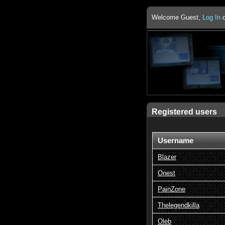
Welcome Guest,
Log In
Registered users
Username
Blazer
Onest
PainZone
Thelegendkilla
Oleb