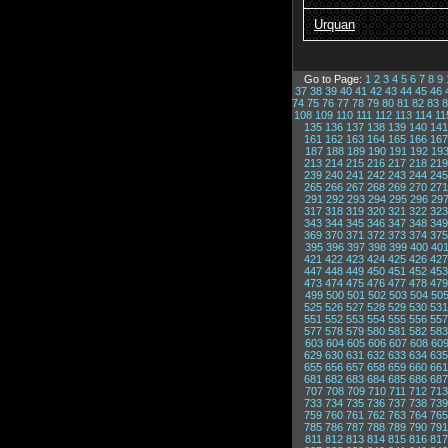
Urquan
Go to Page:
1
2
3
4
5
6
7
8
9
37
38
39
40
41
42
43
44
45
46
74
75
76
77
78
79
80
81
82
83
8
108
109
110
111
112
113
114
11
135
136
137
138
139
140
141
161
162
163
164
165
166
167
187
188
189
190
191
192
19
213
214
215
216
217
218
219
239
240
241
242
243
244
245
265
266
267
268
269
270
271
291
292
293
294
295
296
29
317
318
319
320
321
322
323
343
344
345
346
347
348
349
369
370
371
372
373
374
375
395
396
397
398
399
400
40
421
422
423
424
425
426
427
447
448
449
450
451
452
453
473
474
475
476
477
478
479
499
500
501
502
503
504
50
525
526
527
528
529
530
531
551
552
553
554
555
556
557
577
578
579
580
581
582
583
603
604
605
606
607
608
60
629
630
631
632
633
634
635
655
656
657
658
659
660
661
681
682
683
684
685
686
687
707
708
709
710
711
712
713
733
734
735
736
737
738
739
759
760
761
762
763
764
765
785
786
787
788
789
790
791
811
812
813
814
815
816
817