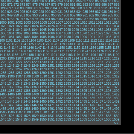
844
845
846
847
848
849
850
851
852
853
854
855
856
857
858
859
860
861
862
870
871
872
873
874
875
876
877
878
879
880
881
882
883
884
885
886
887
888
5
896
897
898
899
900
901
902
903
904
905
906
907
908
909
910
911
912
913
914
922
923
924
925
926
927
928
929
930
931
932
933
934
935
936
937
938
939
940
948
949
950
951
952
953
954
955
956
957
958
959
960
961
962
963
964
965
966
974
975
976
977
978
979
980
981
982
983
984
985
986
987
988
989
990
991
992
1000
1001
1002
1003
1004
1005
1006
1007
1008
1009
1010
1011
1012
1013
1014
1020
1021
1022
1023
1024
1025
1026
1027
1028
1029
1030
1031
1032
1033
1034
1040
1041
1042
1043
1044
1045
1046
1047
1048
1049
1050
1051
1052
1053
1054
1060
1061
1062
1063
1064
1065
1066
1067
1068
1069
1070
1071
1072
1073
1074
1080
1081
1082
1083
1084
1085
1086
1087
1088
1089
1090
1091
1092
1093
1094
100
1101
1102
1103
1104
1105
1106
1107
1108
1109
1110
1111
1112
1113
1114
1115
21
1122
1123
1124
1125
1126
1127
1128
1129
1130
1131
1132
1133
1134
1135
1136
42
1143
1144
1145
1146
1147
1148
1149
1150
1151
1152
1153
1154
1155
1156
1157
63
1164
1165
1166
1167
1168
1169
1170
1171
1172
1173
1174
1175
1176
1177
1178
84
1185
1186
1187
1188
1189
1190
1191
1192
1193
1194
1195
1196
1197
1198
1199
1205
1206
1207
1208
1209
1210
1211
1212
1213
1214
1215
1216
1217
1218
1219
1225
1226
1227
1228
1229
1230
1231
1232
1233
1234
1235
1236
1237
1238
1239
1245
1246
1247
1248
1249
1250
1251
1252
1253
1254
1255
1256
1257
1258
1259
1265
1266
1267
1268
1269
1270
1271
1272
1273
1274
1275
1276
1277
1278
1279
1285
1286
1287
1288
1289
1290
1291
1292
1293
1294
1295
1296
1297
1298
1299
1305
1306
1307
1308
1309
1310
1311
1312
1313
1314
1315
1316
1317
1318
1319
1325
1326
1327
1328
1329
1330
1331
1332
1333
1334
1335
1336
1337
1338
1339
1345
1346
1347
1348
1349
1350
1351
1352
1353
1354
1355
1356
1357
1358
1359
1365
1366
1367
1368
1369
1370
1371
1372
1373
1374
1375
1376
1377
1378
1379
1385
1386
1387
1388
1389
1390
1391
1392
1393
1394
1395
1396
1397
1398
1399
1405
1406
1407
1408
1409
1410
1411
1412
1413
1414
1415
1416
1417
1418
1419
1425
1426
1427
1428
1429
1430
1431
1432
1433
1434
1435
1436
1437
1438
1439
1445
1446
1447
1448
1449
1450
1451
1452
1453
1454
1455
1456
1457
1458
1459
1465
1466
1467
1468
1469
1470
1471
1472
1473
1474
1475
1476
1477
1478
1479
1485
1486
1487
1488
1489
1490
1491
1492
1493
1494
1495
1496
1497
1498
1499
1505
1506
1507
1508
1509
1510
1511
1512
1513
1514
1515
1516
1517
1518
1519
1525
1526
1527
1528
1529
1530
1531
1532
1533
1534
1535
1536
1537
1538
1539
1545
1546
1547
1548
1549
1550
1551
1552
1553
1554
1555
1556
1557
1558
1559
1560