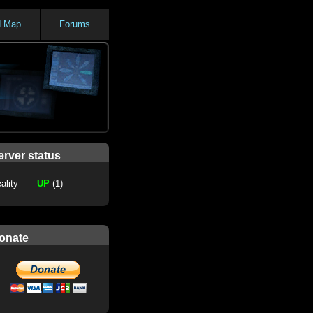
d Map
Forums
erver status
ality
UP
(1)
onate