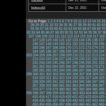
trainbike
Dec 22, 2021
Us
bigboss83
Dec 22, 2021
Us
Go to Page:
1
2
3
4
5
6
7
8
9
10
11
12
13
14
15
16
28
29
30
31
32
33
34
35
36
37
38
39
40
41
42
43
55
56
57
58
59
60
61
62
63
64
65
66
67
68
69
70
82
83
84
85
86
87
88
89
90
91
92
93
94
95
96
97
9
107
108
109
110
111
112
113
114
115
116
117
118
127
128
129
130
131
132
133
134
135
136
137
146
147
148
149
150
151
152
153
154
155
156
165
166
167
168
169
170
171
172
173
174
175
184
185
186
187
188
189
190
191
192
193
194
203
204
205
206
207
208
209
210
211
212
213
214
223
224
225
226
227
228
229
230
231
232
233
242
243
244
245
246
247
248
249
250
251
252
261
262
263
264
265
266
267
268
269
270
271
280
281
282
283
284
285
286
287
288
289
290
299
300
301
302
303
304
305
306
307
308
309
310
319
320
321
322
323
324
325
326
327
328
329
338
339
340
341
342
343
344
345
346
347
348
357
358
359
360
361
362
363
364
365
366
367
376
377
378
379
380
381
382
383
384
385
386
395
396
397
398
399
400
401
402
403
404
405
406
415
416
417
418
419
420
421
422
423
424
425
434
435
436
437
438
439
440
441
442
443
444
453
454
455
456
457
458
459
460
461
462
463