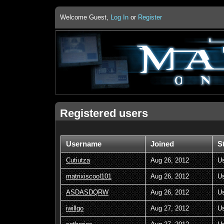
Welcome Guest,
Log In
or
Register
Registered users
Username
Joined
S
Cutiutza
Aug 26, 2012
U
matrixiscool101
Aug 26, 2012
U
ASDASDQRW
Aug 26, 2012
U
iwillgo
Aug 27, 2012
U