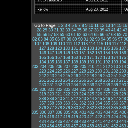
victorcabulozo
Aug 28, 2012
U
kellow
Aug 28, 2012
U
Go to Page:
1
2
3
4
5
6
7
8
9
10
11
12
13
14
15
16
28
29
30
31
32
33
34
35
36
37
38
39
40
41
42
43
55
56
57
58
59
60
61
62
63
64
65
66
67
68
69
70
82
83
84
85
86
87
88
89
90
91
92
93
94
95
96
97
9
107
108
109
110
111
112
113
114
115
116
117
118
127
128
129
130
131
132
133
134
135
136
137
146
147
148
149
150
151
152
153
154
155
156
165
166
167
168
169
170
171
172
173
174
175
184
185
186
187
188
189
190
191
192
193
194
203
204
205
206
207
208
209
210
211
212
213
214
223
224
225
226
227
228
229
230
231
232
233
242
243
244
245
246
247
248
249
250
251
252
261
262
263
264
265
266
267
268
269
270
271
280
281
282
283
284
285
286
287
288
289
290
299
300
301
302
303
304
305
306
307
308
309
310
319
320
321
322
323
324
325
326
327
328
329
338
339
340
341
342
343
344
345
346
347
348
357
358
359
360
361
362
363
364
365
366
367
376
377
378
379
380
381
382
383
384
385
386
395
396
397
398
399
400
401
402
403
404
405
406
415
416
417
418
419
420
421
422
423
424
425
434
435
436
437
438
439
440
441
442
443
444
453
454
455
456
457
458
459
460
461
462
463