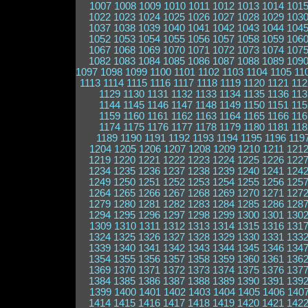
1007
1008
1009
1010
1011
1012
1013
1014
101
1022
1023
1024
1025
1026
1027
1028
1029
103
1037
1038
1039
1040
1041
1042
1043
1044
104
1052
1053
1054
1055
1056
1057
1058
1059
106
1067
1068
1069
1070
1071
1072
1073
1074
107
1082
1083
1084
1085
1086
1087
1088
1089
109
1097
1098
1099
1100
1101
1102
1103
1104
1105
11
1113
1114
1115
1116
1117
1118
1119
1120
1121
112
1129
1130
1131
1132
1133
1134
1135
1136
113
1144
1145
1146
1147
1148
1149
1150
1151
115
1159
1160
1161
1162
1163
1164
1165
1166
116
1174
1175
1176
1177
1178
1179
1180
1181
118
1189
1190
1191
1192
1193
1194
1195
1196
119
1204
1205
1206
1207
1208
1209
1210
1211
121
1219
1220
1221
1222
1223
1224
1225
1226
122
1234
1235
1236
1237
1238
1239
1240
1241
124
1249
1250
1251
1252
1253
1254
1255
1256
125
1264
1265
1266
1267
1268
1269
1270
1271
127
1279
1280
1281
1282
1283
1284
1285
1286
128
1294
1295
1296
1297
1298
1299
1300
1301
130
1309
1310
1311
1312
1313
1314
1315
1316
131
1324
1325
1326
1327
1328
1329
1330
1331
133
1339
1340
1341
1342
1343
1344
1345
1346
134
1354
1355
1356
1357
1358
1359
1360
1361
136
1369
1370
1371
1372
1373
1374
1375
1376
137
1384
1385
1386
1387
1388
1389
1390
1391
139
1399
1400
1401
1402
1403
1404
1405
1406
140
1414
1415
1416
1417
1418
1419
1420
1421
142