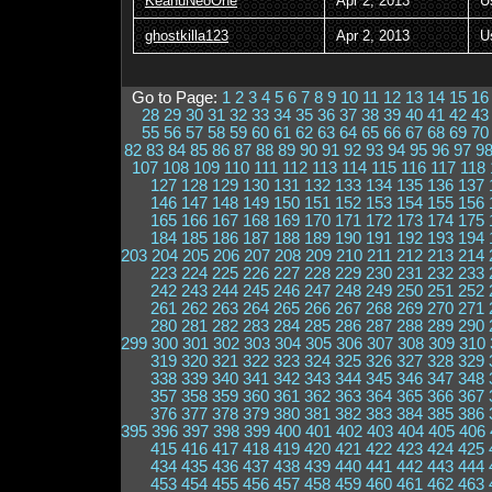
KeanuNeoOne
Apr 2, 2013
U
ghostkilla123
Apr 2, 2013
U
Go to Page:
1
2
3
4
5
6
7
8
9
10
11
12
13
14
15
16
28
29
30
31
32
33
34
35
36
37
38
39
40
41
42
43
55
56
57
58
59
60
61
62
63
64
65
66
67
68
69
70
82
83
84
85
86
87
88
89
90
91
92
93
94
95
96
97
9
107
108
109
110
111
112
113
114
115
116
117
118
127
128
129
130
131
132
133
134
135
136
137
146
147
148
149
150
151
152
153
154
155
156
165
166
167
168
169
170
171
172
173
174
175
184
185
186
187
188
189
190
191
192
193
194
203
204
205
206
207
208
209
210
211
212
213
214
223
224
225
226
227
228
229
230
231
232
233
242
243
244
245
246
247
248
249
250
251
252
261
262
263
264
265
266
267
268
269
270
271
280
281
282
283
284
285
286
287
288
289
290
299
300
301
302
303
304
305
306
307
308
309
310
319
320
321
322
323
324
325
326
327
328
329
338
339
340
341
342
343
344
345
346
347
348
357
358
359
360
361
362
363
364
365
366
367
376
377
378
379
380
381
382
383
384
385
386
395
396
397
398
399
400
401
402
403
404
405
406
415
416
417
418
419
420
421
422
423
424
425
434
435
436
437
438
439
440
441
442
443
444
453
454
455
456
457
458
459
460
461
462
463