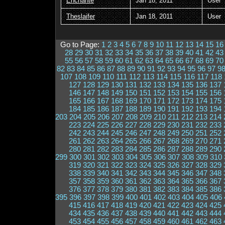
Enchante
Jan 18, 2011
User
Theslaifer
Jan 18, 2011
User
Go to Page:
1
2
3
4
5
6
7
8
9
10
11
12
13
14
15
16
28
29
30
31
32
33
34
35
36
37
38
39
40
41
42
43
55
56
57
58
59
60
61
62
63
64
65
66
67
68
69
70
82
83
84
85
86
87
88
89
90
91
92
93
94
95
96
97
9
107
108
109
110
111
112
113
114
115
116
117
118
127
128
129
130
131
132
133
134
135
136
137
146
147
148
149
150
151
152
153
154
155
156
165
166
167
168
169
170
171
172
173
174
175
184
185
186
187
188
189
190
191
192
193
194
203
204
205
206
207
208
209
210
211
212
213
214
223
224
225
226
227
228
229
230
231
232
233
242
243
244
245
246
247
248
249
250
251
252
261
262
263
264
265
266
267
268
269
270
271
280
281
282
283
284
285
286
287
288
289
290
299
300
301
302
303
304
305
306
307
308
309
310
319
320
321
322
323
324
325
326
327
328
329
338
339
340
341
342
343
344
345
346
347
348
357
358
359
360
361
362
363
364
365
366
367
376
377
378
379
380
381
382
383
384
385
386
395
396
397
398
399
400
401
402
403
404
405
406
415
416
417
418
419
420
421
422
423
424
425
434
435
436
437
438
439
440
441
442
443
444
453
454
455
456
457
458
459
460
461
462
463