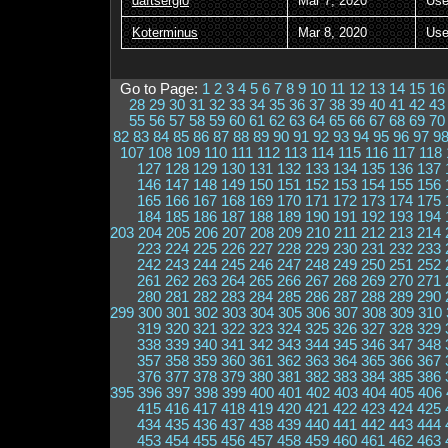
daftsergio
Mar 7, 2020
Use
Koterminus
Mar 8, 2020
Use
Go to Page:
1
2
3
4
5
6
7
8
9
10
11
12
13
14
15
16
28
29
30
31
32
33
34
35
36
37
38
39
40
41
42
43
55
56
57
58
59
60
61
62
63
64
65
66
67
68
69
70
82
83
84
85
86
87
88
89
90
91
92
93
94
95
96
97
9
107
108
109
110
111
112
113
114
115
116
117
118
127
128
129
130
131
132
133
134
135
136
137
146
147
148
149
150
151
152
153
154
155
156
165
166
167
168
169
170
171
172
173
174
175
184
185
186
187
188
189
190
191
192
193
194
203
204
205
206
207
208
209
210
211
212
213
214
223
224
225
226
227
228
229
230
231
232
233
242
243
244
245
246
247
248
249
250
251
252
261
262
263
264
265
266
267
268
269
270
271
280
281
282
283
284
285
286
287
288
289
290
299
300
301
302
303
304
305
306
307
308
309
310
319
320
321
322
323
324
325
326
327
328
329
338
339
340
341
342
343
344
345
346
347
348
357
358
359
360
361
362
363
364
365
366
367
376
377
378
379
380
381
382
383
384
385
386
395
396
397
398
399
400
401
402
403
404
405
406
415
416
417
418
419
420
421
422
423
424
425
434
435
436
437
438
439
440
441
442
443
444
453
454
455
456
457
458
459
460
461
462
463