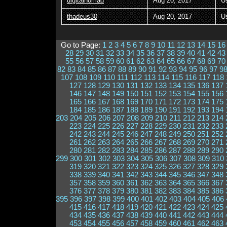
digitalnomad
Aug 20, 2017
U
thadeus30
Aug 20, 2017
U
Go to Page:
1
2
3
4
5
6
7
8
9
10
11
12
13
14
15
16
28
29
30
31
32
33
34
35
36
37
38
39
40
41
42
43
55
56
57
58
59
60
61
62
63
64
65
66
67
68
69
70
82
83
84
85
86
87
88
89
90
91
92
93
94
95
96
97
9
107
108
109
110
111
112
113
114
115
116
117
118
127
128
129
130
131
132
133
134
135
136
137
146
147
148
149
150
151
152
153
154
155
156
165
166
167
168
169
170
171
172
173
174
175
184
185
186
187
188
189
190
191
192
193
194
203
204
205
206
207
208
209
210
211
212
213
214
223
224
225
226
227
228
229
230
231
232
233
242
243
244
245
246
247
248
249
250
251
252
261
262
263
264
265
266
267
268
269
270
271
280
281
282
283
284
285
286
287
288
289
290
299
300
301
302
303
304
305
306
307
308
309
310
319
320
321
322
323
324
325
326
327
328
329
338
339
340
341
342
343
344
345
346
347
348
357
358
359
360
361
362
363
364
365
366
367
376
377
378
379
380
381
382
383
384
385
386
395
396
397
398
399
400
401
402
403
404
405
406
415
416
417
418
419
420
421
422
423
424
425
434
435
436
437
438
439
440
441
442
443
444
453
454
455
456
457
458
459
460
461
462
463